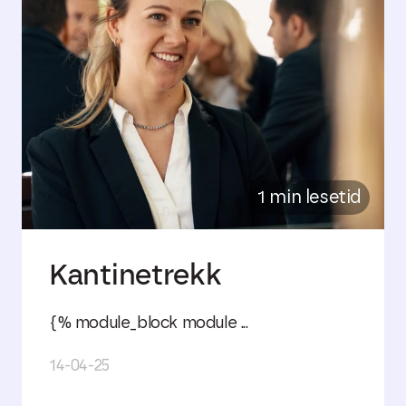
1 min lesetid
Kantinetrekk
{% module_block module ...
14-04-25