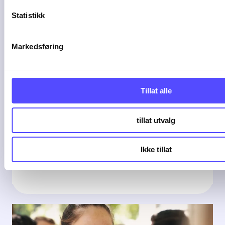
Statistikk
Markedsføring
1 min lesetid
Tillat alle
Permisjon
tillat utvalg
{% module_block module ...
Ikke tillat
14-04-25