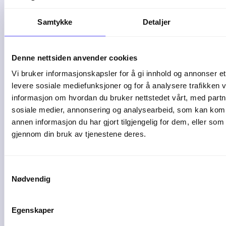
Samtykke
Detaljer
1 min lesetid
Denne nettsiden anvender cookies
Lønnsomhet
Vi bruker informasjonskapsler for å gi innhold og annonser et 
levere sosiale mediefunksjoner og for å analysere trafikken v
{% module_block module ...
informasjon om hvordan du bruker nettstedet vårt, med partn
sosiale medier, annonsering og analysearbeid, som kan ko
15-04-25
annen informasjon du har gjort tilgjengelig for dem, eller som
gjennom din bruk av tjenestene deres.
Samtykkevalg
Nødvendig
Egenskaper