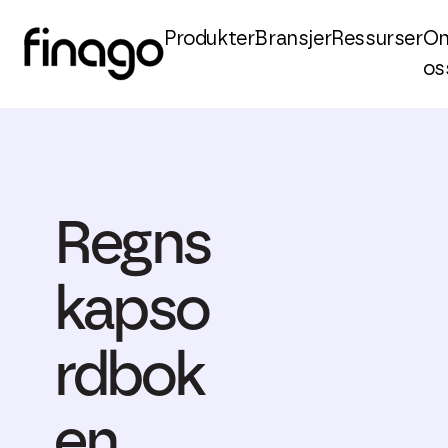
Produkter
Bransjer
Ressurser
O
os
Regns
kapso
rdbok
en