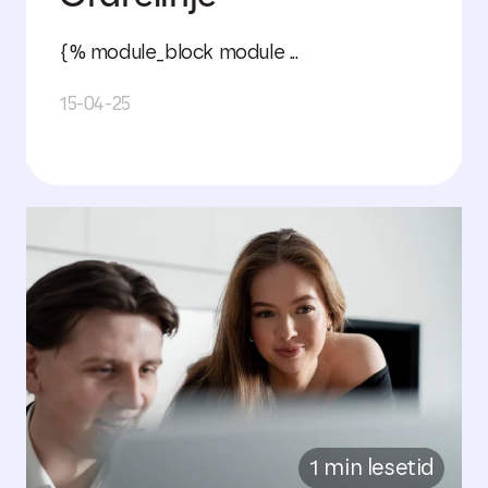
{% module_block module ...
15-04-25
1 min lesetid