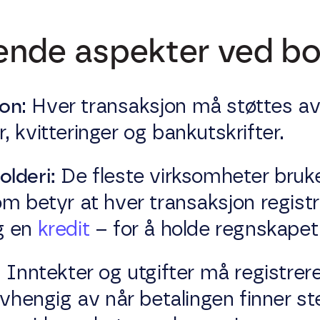
nde aspekter ved bo
on
: Hver transaksjon må støttes a
, kvitteringer og bankutskrifter.
lderi:
De fleste virksomheter bruk
om betyr at hver transaksjon registr
g en
kredit
– for å holde regnskapet
: Inntekter og utgifter må registrer
avhengig av når betalingen finner ste