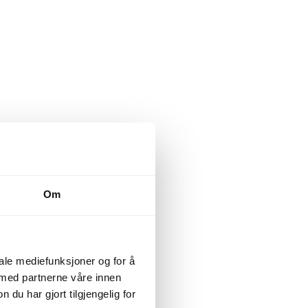
omhetens
Om
følger gjeldende
iale mediefunksjoner og for å
 med partnerne våre innen
hjelper ledelsen i
u har gjort tilgjengelig for