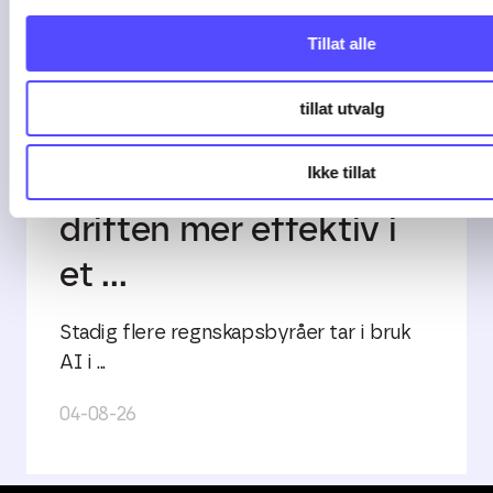
Tillat alle
2 min lesetid
tillat utvalg
Slik kan AI gjøre
Ikke tillat
driften mer effektiv i
et ...
Stadig flere regnskapsbyråer tar i bruk
AI i ...
04-08-26