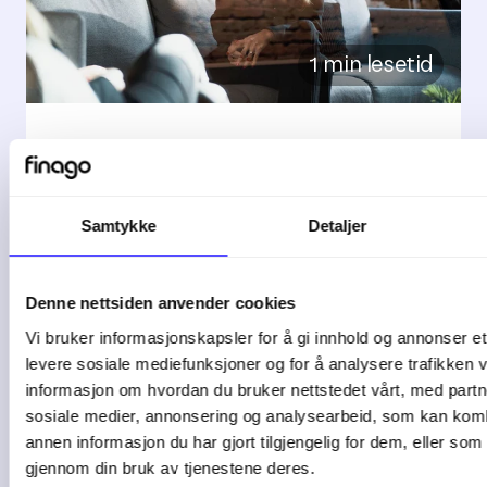
1 min lesetid
5 tegn på at bedriften
bør bytte ...
Samtykke
Detaljer
De fleste bedrifter starter enkelt. Et ...
Denne nettsiden anvender cookies
04-08-26
Vi bruker informasjonskapsler for å gi innhold og annonser et 
levere sosiale mediefunksjoner og for å analysere trafikken v
informasjon om hvordan du bruker nettstedet vårt, med partn
sosiale medier, annonsering og analysearbeid, som kan ko
annen informasjon du har gjort tilgjengelig for dem, eller som
gjennom din bruk av tjenestene deres.