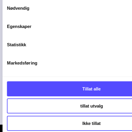
Samtykkevalg
Nødvendig
2 min lesetid
Egenskaper
Slik kan AI gjøre
Statistikk
driften mer effektiv i
Markedsføring
et ...
Stadig flere regnskapsbyråer tar i bruk
Tillat alle
AI i ...
04-08-26
tillat utvalg
Ikke tillat