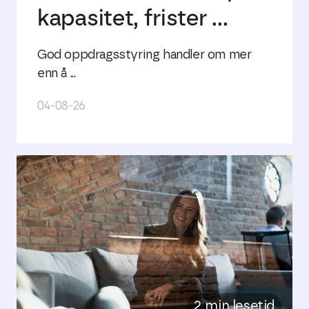
kapasitet, frister ...
God oppdragsstyring handler om mer
enn å ...
04-08-26
2 min lesetid