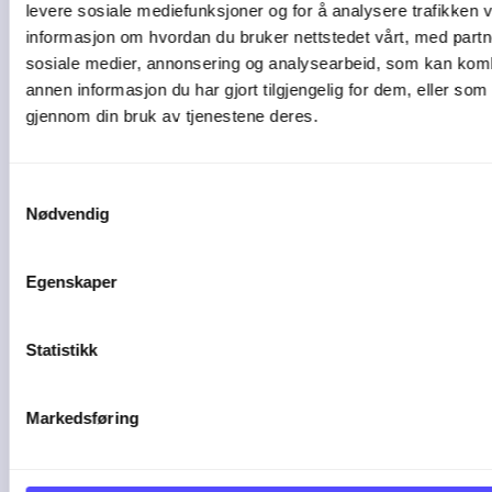
levere sosiale mediefunksjoner og for å analysere trafikken v
04-08-26
informasjon om hvordan du bruker nettstedet vårt, med partn
sosiale medier, annonsering og analysearbeid, som kan ko
annen informasjon du har gjort tilgjengelig for dem, eller som
gjennom din bruk av tjenestene deres.
Samtykkevalg
Nødvendig
Egenskaper
1 min lesetid
Statistikk
Slik kan AI gjøre
Markedsføring
driften mer effektiv i