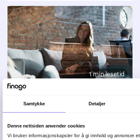
1 min lesetid
5 tegn på at bedriften
Samtykke
Detaljer
bør bytte ...
Denne nettsiden anvender cookies
De fleste bedrifter starter enkelt. Et ...
Vi bruker informasjonskapsler for å gi innhold og annonser et 