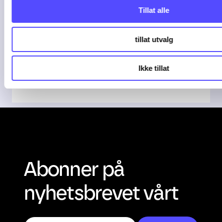
et ...
Tillat alle
Stadig flere regnskapsbyråer tar i bruk
tillat utvalg
AI i ...
Ikke tillat
04-08-26
Abonner på
nyhetsbrevet vårt