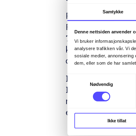
Samtykke
Regnskapet skal n
For selskaper som
Denne nettsiden anvender c
70 millioner kroner
Vi bruker informasjonskapsler
kroner) er det i ti
analysere trafikken vår. Vi 
sosiale medier, annonsering 
dette kravet.
dem, eller som de har samlet
Samtykkevalg
Det er viktig å ski
Nødvendig
Bokføringsplikten 
mens regnskapsplik
et fullstendig års
Ikke tillat