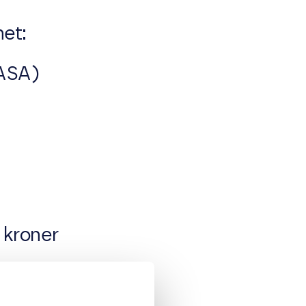
et:
(ASA)
 kroner
ne er 31. juli i