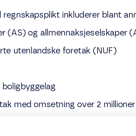
regnskapsplikt inkluderer blant ann
er (AS) og allmennaksjeselskaper 
rte utenlandske foretak (NUF)
 boligbyggelag
tak med omsetning over 2 millioner
e årsregnskap til Brønnøysundregistre
psåret.