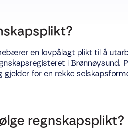
nskapsplikt?
ebærer en lovpålagt plikt til å utar
gnskapsregisteret i Brønnøysund. Pl
 gjelder for en rekke selskapsform
lge regnskapsplikt?