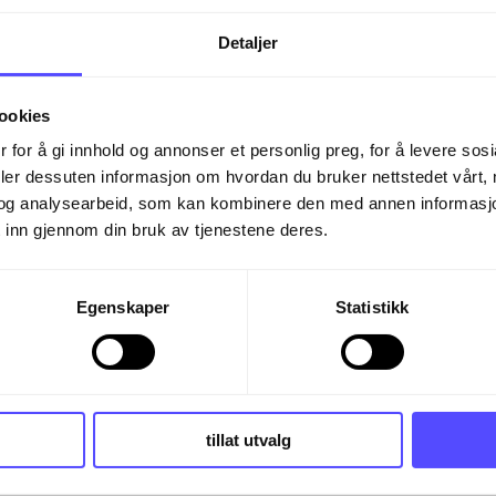
Detaljer
ormalt bestå av resultatregnskap, 
 klassifiseres som «store foretak»
ookies
, over 50 ansatte, eller balanse over
 for å gi innhold og annonser et personlig preg, for å levere sos
llegg krav om årsberetning. Små foret
deler dessuten informasjon om hvordan du bruker nettstedet vårt,
og analysearbeid, som kan kombinere den med annen informasjon d
 inn gjennom din bruk av tjenestene deres.
lle regnskapsplikt fra bokføringsplikt
Egenskaper
Statistikk
handler om løpende registrering av 
ten handler om den formelle plikte
regnskap til myndighetene.
tillat utvalg