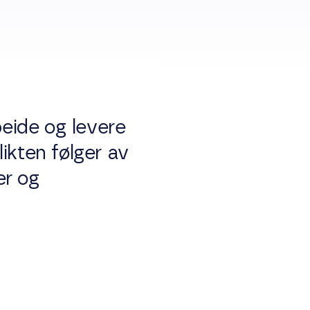
beide og levere
ikten følger av
er og