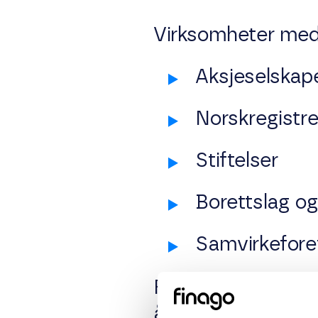
Virksomheter med 
Aksjeselskap
Norskregistre
Stiftelser
Borettslag og
Samvirkefore
Fristen for å lever
året etter regnska