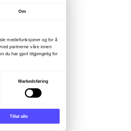
Om
balanse og noter.
 (omsetning over
 35 millioner
iale mediefunksjoner og for å
ak er fritatt fra
 med partnerne våre innen
u har gjort tilgjengelig for
.
Markedsføring
transaksjoner,
n til å rapportere
Tillat alle