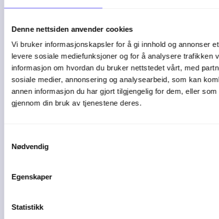
Denne nettsiden anvender cookies
Vi bruker informasjonskapsler for å gi innhold og annonser et 
levere sosiale mediefunksjoner og for å analysere trafikken v
2 min lesetid
informasjon om hvordan du bruker nettstedet vårt, med partn
sosiale medier, annonsering og analysearbeid, som kan ko
annen informasjon du har gjort tilgjengelig for dem, eller som
gjennom din bruk av tjenestene deres.
5 tegn på at bedriften
bør bytte ...
Samtykkevalg
Nødvendig
De fleste bedrifter starter enkelt. Et ...
Egenskaper
04-08-26
Statistikk