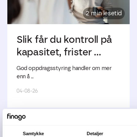
2 min lesetid
Slik får du kontroll på
kapasitet, frister ...
God oppdragsstyring handler om mer
enn å ...
04-08-26
Samtykke
Detaljer