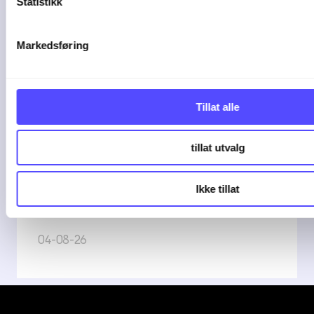
Statistikk
2 min lesetid
Markedsføring
Slik kan AI gjøre
Tillat alle
driften mer effektiv i
et ...
tillat utvalg
Stadig flere regnskapsbyråer tar i bruk
Ikke tillat
AI i ...
04-08-26