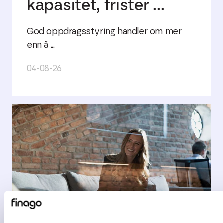
kapasitet, frister ...
God oppdragsstyring handler om mer
enn å ...
04-08-26
2 min lesetid