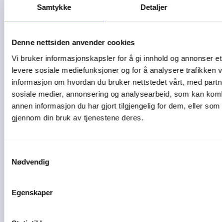
Samtykke
Detaljer
5 tegn på at bedriften
Denne nettsiden anvender cookies
bør bytte ...
Vi bruker informasjonskapsler for å gi innhold og annonser et 
levere sosiale mediefunksjoner og for å analysere trafikken v
De fleste bedrifter starter enkelt. Et ...
informasjon om hvordan du bruker nettstedet vårt, med partn
sosiale medier, annonsering og analysearbeid, som kan ko
04-08-26
annen informasjon du har gjort tilgjengelig for dem, eller som
gjennom din bruk av tjenestene deres.
Samtykkevalg
Nødvendig
Egenskaper