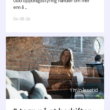
God oppdragsstyring handler om mer
enn å ...
04-08-26
1 min lesetid