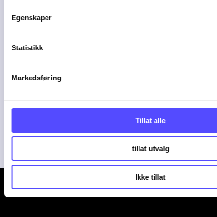
Egenskaper
Slik kan AI gjøre
Statistikk
driften mer effektiv i
et ...
Markedsføring
Stadig flere regnskapsbyråer tar i bruk
AI i ...
Tillat alle
04-08-26
tillat utvalg
Ikke tillat