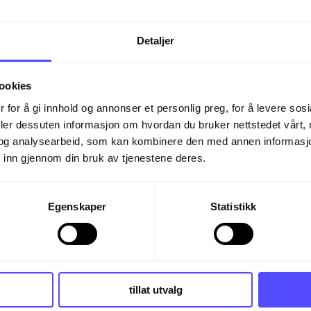
enter i matching-pri
Detaljer
samsvar:
Sikrer at inntekter og relat
ookies
 regnskapet for samme periode.
 for å gi innhold og annonser et personlig preg, for å levere sos
deler dessuten informasjon om hvordan du bruker nettstedet vårt,
ltatmåling:
Bidrar til å måle virkso
og analysearbeid, som kan kombinere den med annen informasjon d
 inn gjennom din bruk av tjenestene deres.
telse ved å matche genererte innt
om pådro seg for å oppnå dem.
Egenskaper
Statistikk
melse med regnskapsloven:
Støtte
nskapslovgivningen om korrekt og r
v finansiell informasjon.
tillat utvalg