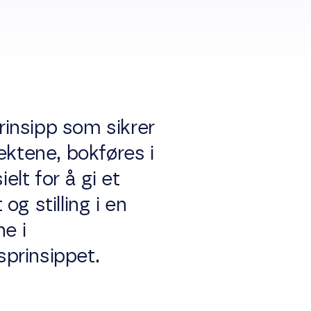
insipp som sikrer
ektene, bokføres i
lt for å gi et
g stilling i en
e i
prinsippet.