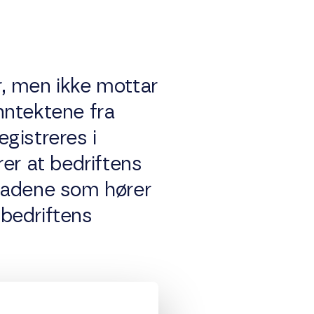
er, men ikke mottar
inntektene fra
gistreres i
er at bedriftens
tnadene som hører
 bedriftens