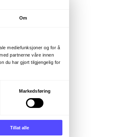
nsippet
Om
erte utgifter
iale mediefunksjoner og for å
 med partnerne våre innen
mhetens faktiske
u har gjort tilgjengelig for
ekter mot de
Markedsføring
r opp under
ettferdig
Tillat alle