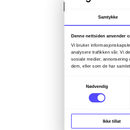
Kjerneelem
Samtykke
Tidsperiode-
Denne nettsiden anvender c
gjenspeiles i
Vi bruker informasjonskapsler
analysere trafikken vår. Vi 
Nøyaktig resu
sosiale medier, annonsering 
dem, eller som de har samlet
økonomiske y
kostnadene s
Samtykkevalg
Nødvendig
Overensstem
kravene i reg
fremstilling a
Ikke tillat