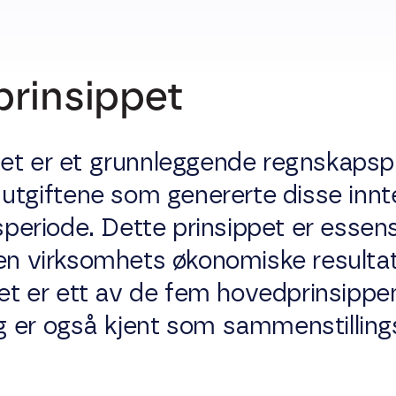
rinsippet
et er et grunnleggende regnskapspr
 utgiftene som genererte disse innt
riode. Dette prinsippet er essensie
en virksomhets økonomiske resultat o
Det er ett av de fem hovedprinsippen
 er også kjent som sammenstillings