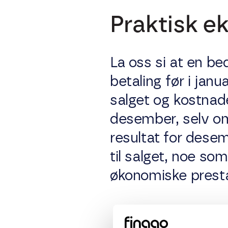
Praktisk e
La oss si at en be
betaling før i jan
salget og kostnad
desember, selv om 
resultat for dese
til salget, noe so
økonomiske prest