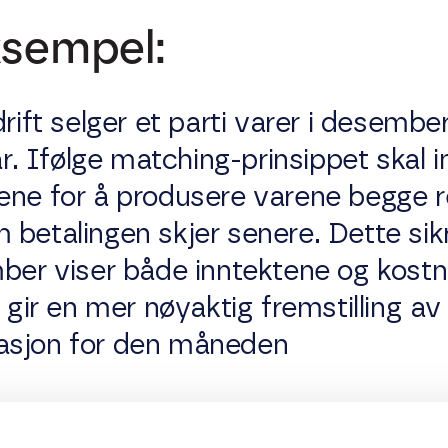
ksempel:
drift selger et parti varer i desemb
uar. Ifølge matching-prinsippet skal 
ene for å produsere varene begge re
betalingen skjer senere. Dette sikr
mber viser både inntektene og kos
m gir en mer nøyaktig fremstilling av
asjon for den måneden