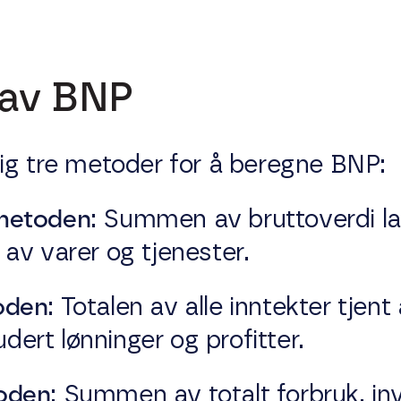
 av BNP
ig tre metoder for å beregne BNP:
metoden
: Summen av bruttoverdi lagt
av varer og tjenester.
oden
: Totalen av alle inntekter tjen
ludert lønninger og profitter.
oden
: Summen av totalt forbruk, inv