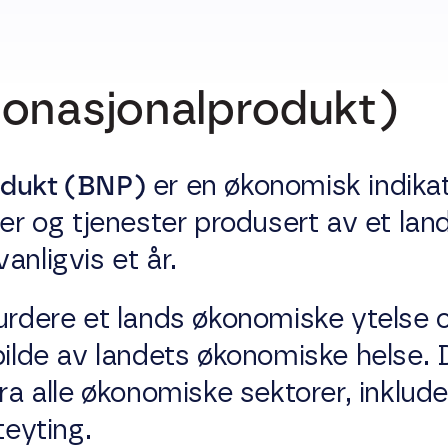
tonasjonalprodukt)
odukt (BNP)
er en økonomisk indika
rer og tjenester produsert av et land
anligvis et år.
urdere et lands økonomiske ytelse 
bilde av landets økonomiske helse.
fra alle økonomiske sektorer, inklude
teyting.