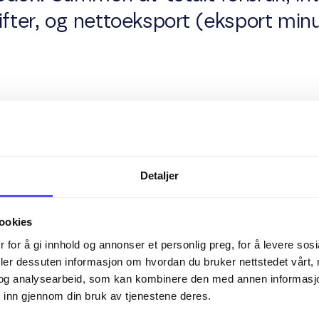
gifter, og nettoeksport (eksport min
n av BNP
kst:
Gir et mål på økonomisk vekst
Detaljer
ookies
d
: Kan indikere befolkningens genere
 for å gi innhold og annonser et personlig preg, for å levere sos
.
deler dessuten informasjon om hvordan du bruker nettstedet vårt,
og analysearbeid, som kan kombinere den med annen informasjon d
 inn gjennom din bruk av tjenestene deres.
ming
: Brukes av myndigheter for å 