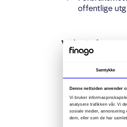
offentlige ut
Viktighete
Økonomisk ve
Samtykke
over tid.
Denne nettsiden anvender c
Levestandar
Vi bruker informasjonskapsler
levestandard
analysere trafikken vår. Vi 
sosiale medier, annonsering 
dem, eller som de har samlet
Politikkutfor