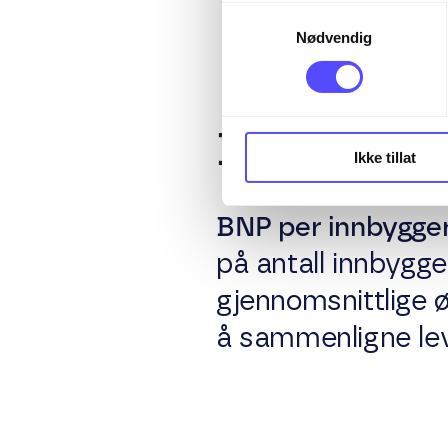
Samtykkevalg
økonomisk pol
Nødvendig
BNP per I
Ikke tillat
BNP per innbygge
på antall innbygge
gjennomsnittlige 
å sammenligne lev