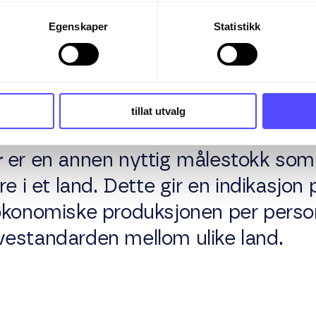
itikk og beslutninger.
Egenskaper
Statistikk
nnbygger
tillat utvalg
r
er en annen nyttig målestokk som 
re i et land. Dette gir en indikasjon
økonomiske produksjonen per person
estandarden mellom ulike land.