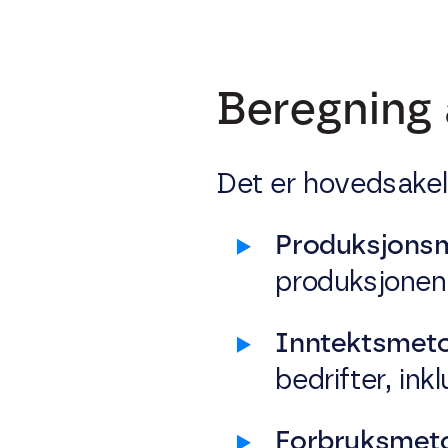
Beregning
Det er hovedsakel
Produksjons
produksjonen 
Inntektsmet
bedrifter, ink
Forbruksmet