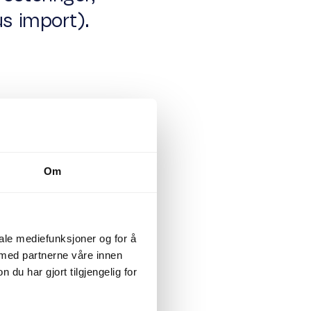
us import).
 eller nedgang
Om
lle velstand og
iale mediefunksjoner og for å
 med partnerne våre innen
u har gjort tilgjengelig for
utforme