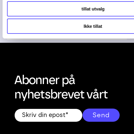
Stadig flere regnskapsbyråer tar i bruk
tillat utvalg
AI i ...
04-08-26
Ikke tillat
Abonner på
nyhetsbrevet vårt