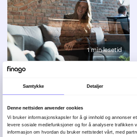
1 min lesetid
5 tegn på at bedriften
bør bytte ...
Samtykke
Detaljer
De fleste bedrifter starter enkelt. Et ...
Denne nettsiden anvender cookies
Vi bruker informasjonskapsler for å gi innhold og annonser et 
04-08-26
levere sosiale mediefunksjoner og for å analysere trafikken v
informasjon om hvordan du bruker nettstedet vårt, med partn