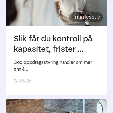
1 min lesetid
Slik får du kontroll på
kapasitet, frister ...
God oppdragsstyring handler om mer
enn å ...
04-08-26