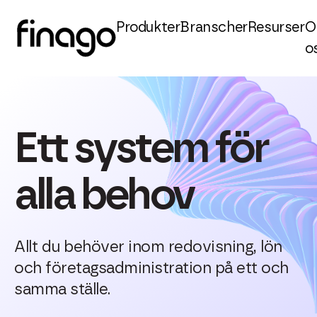
Produkter
Branscher
Resurser
O
o
Ett system för
alla behov
Allt du behöver inom redovisning, lön
och företagsadministration på ett och
samma ställe.