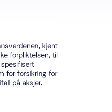
ansverdenen, kjent
 forpliktelsen, til
 spesifisert
for forsikring for
all på aksjer.