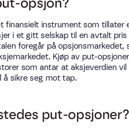
put-opsjon?
t finansielt instrument som tillater 
jer i et gitt selskap til en avtalt pri
talen foregår på opsjonsmarkedet, 
aksjemarkedet. Kjøp av put-opsjoner
storer som antar at aksjeverdien vil f
 å sikre seg mot tap.
stedes put-opsjoner