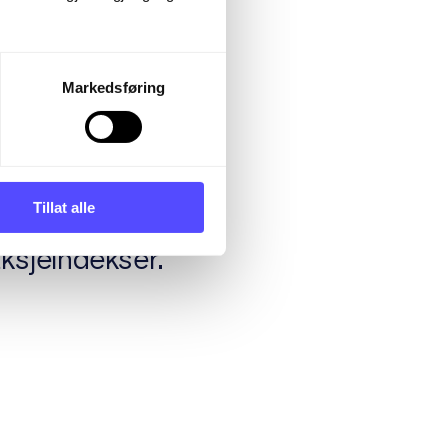
Markedsføring
opsjoner (call),
. Begge disse
Tillat alle
 hvis verdi er
aksjeindekser.