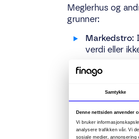
Meglerhus og andre
grunner:
Markedstro
:
verdi eller ikk
Opsjonsprem
tilby denne "
opsjonens utfa
Samtykke
Potensiell for
Denne nettsiden anvender c
beholder utst
Vi bruker informasjonskapsler
analysere trafikken vår. Vi 
sosiale medier, annonsering 