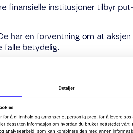
 finansielle institusjoner tilbyr put
 De har en forventning om at aksjen 
e falle betydelig.
ie
: Utstederen av opsjonen mottar 
forsikringen", som er en inntektskil
ll.
Detaljer
tjeneste:
Hvis opsjonen ikke utøves 
ookies
ederen premien som ren fortjenest
 for å gi innhold og annonser et personlig preg, for å levere sos
deler dessuten informasjon om hvordan du bruker nettstedet vårt,
og analysearbeid, som kan kombinere den med annen informasjon d