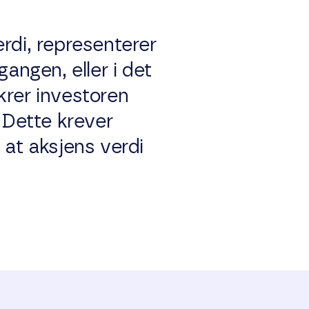
erdi, representerer
angen, eller i det
krer investoren
 Dette krever
 at aksjens verdi