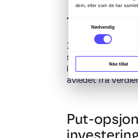
dem, eller som de har samlet
Typer av o
Samtykkevalg
Nødvendig
I tillegg til salgs
som gir retten til 
Ikke tillat
instrumentene er e
avledet fra verdie
Put-opsjon
investerin