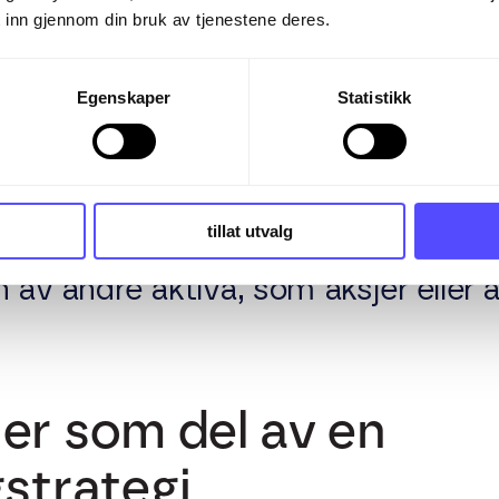
 inn gjennom din bruk av tjenestene deres.
psjoner
Egenskaper
Statistikk
opsjoner (put), finnes det også kjøps
å kjøpe aksjer under lignende vilkår
tillat utvalg
ksempler på derivater, verdipapirer
n av andre aktiva, som aksjer eller 
er som del av en
gstrategi