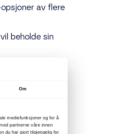
-opsjoner av flere
vil beholde sin
en premie for å
de uavhengig av
Om
(innløses),
e.
iale mediefunksjoner og for å
 med partnerne våre innen
u har gjort tilgjengelig for