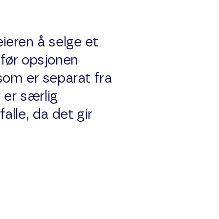
eieren å selge et
s før opsjonen
som er separat fra
 er særlig
alle, da det gir
?