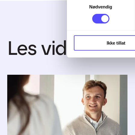
Nødvendig
Les videre
Ikke tillat