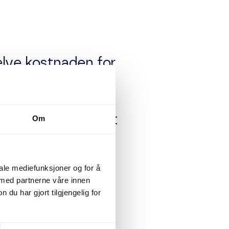
elve kostnaden for
nader forbundet
tåelse av den
varer. Inntakskost
Om
 tar hensyn til
inasjonen.
iale mediefunksjoner og for å
 med partnerne våre innen
u har gjort tilgjengelig for