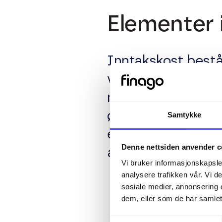
Elementer 
Inntakskost bestå
varen, fraktutgift
med kjøpet. Dette 
økonomiske investe
Samtykke
er dermed ikke be
Denne nettsiden anvender c
alle kostnader som
Vi bruker informasjonskapsler
analysere trafikken vår. Vi 
sosiale medier, annonsering 
dem, eller som de har samlet
Samtykkevalg