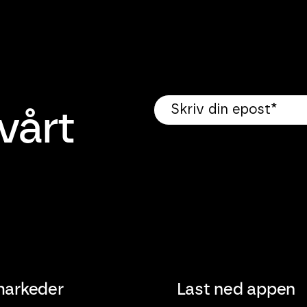
vårt
markeder
Last ned appen