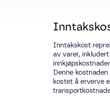
Inntaksko
Inntakskost repres
av varer, inkluder
innkjøpskostnader 
Denne kostnaden g
kostet å erverve en
transportkostnade