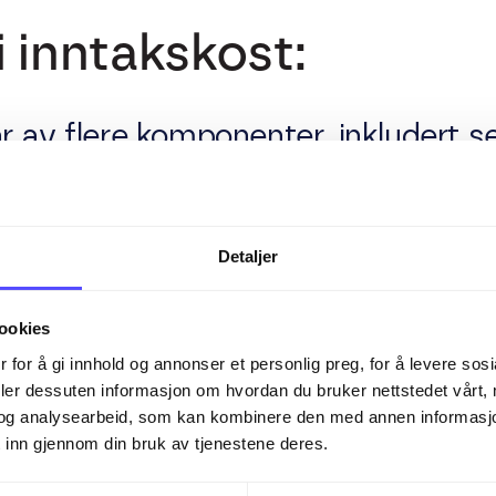
i inntakskost:
r av flere komponenter, inkludert s
er og eventuelle andre direkte kost
gir en nøyaktig og fullstendig fors
ringen knyttet til anskaffelsen av 
Detaljer
grenset til kjøpesummen alene, men
ookies
 påløper for å bringe varen til dest
 for å gi innhold og annonser et personlig preg, for å levere sos
deler dessuten informasjon om hvordan du bruker nettstedet vårt,
og analysearbeid, som kan kombinere den med annen informasjon d
 inn gjennom din bruk av tjenestene deres.