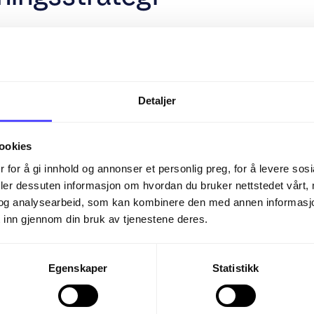
apets forretningsstrategi kan føre t
 rettferdiggjøre en kapitalnedsettel
Detaljer
ookies
er av kapitalnedsett
 for å gi innhold og annonser et personlig preg, for å levere sos
deler dessuten informasjon om hvordan du bruker nettstedet vårt,
og analysearbeid, som kan kombinere den med annen informasjon d
ning
: Aksjer kan inndras eller annul
 inn gjennom din bruk av tjenestene deres.
settelsen.
Egenskaper
Statistikk
jon:
Kapitalnedsettelse kan brukes t
i selskapet.