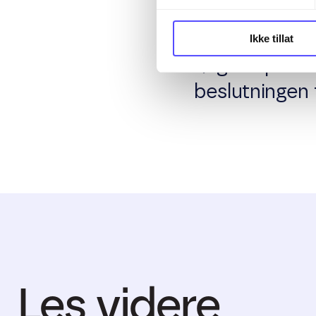
Skattemessige
Ikke tillat
følge kapitaln
beslutningen 
Les videre