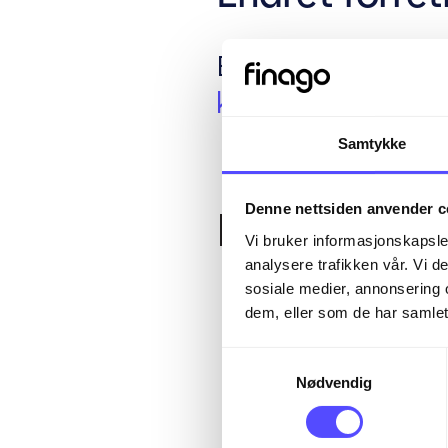
En endring i selsk
kapital
, og dermed
Samtykke
Denne nettsiden anvender c
Konsekvens
Vi bruker informasjonskapsler
analysere trafikken vår. Vi 
sosiale medier, annonsering 
Aksjeinndrag
dem, eller som de har samlet
av kapitalned
Samtykkevalg
Nødvendig
Gjeldsreduks
gjeldsbyrden 