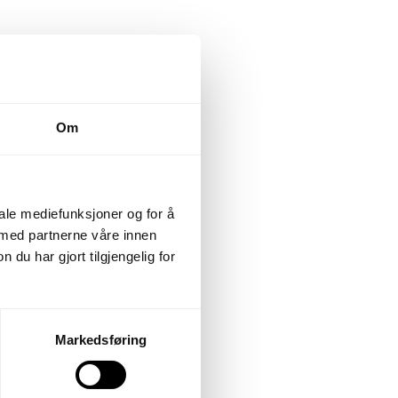
il mindre behov for
se.
Om
else
iale mediefunksjoner og for å
 med partnerne våre innen
u har gjort tilgjengelig for
leres som en del
Markedsføring
il å redusere