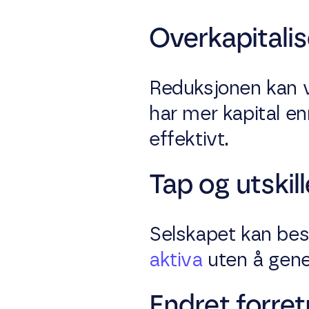
Overkapitalis
Reduksjonen kan væ
har mer kapital e
effektivt.
Tap og utskill
Selskapet kan besl
aktiva
uten å gene
Endret forret