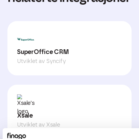
SuperOffice CRM
Utviklet av Syncify
Xsale
Utviklet av Xsale