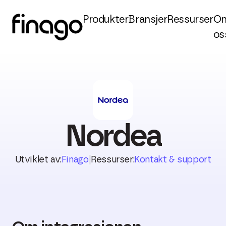
Produkter
Bransjer
Ressurser
O
os
Nordea
Utviklet av:
Finago
|
Ressurser:
Kontakt & support