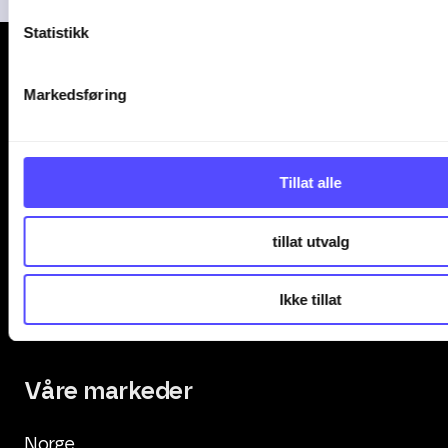
Statistikk
Markedsføring
Kontakt oss
Tillat alle
+47 247 00 000
tillat utvalg
office.support@finago.no
Ikke tillat
salg@finago.no
Våre markeder
Norge