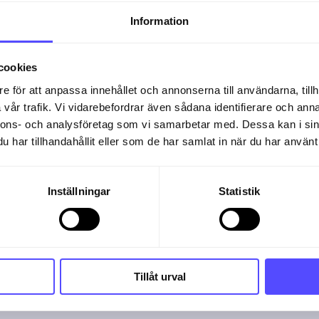
Information
cookies
e för att anpassa innehållet och annonserna till användarna, tillh
vår trafik. Vi vidarebefordrar även sådana identifierare och anna
netbank för att kontrollera eller godkänna. utb
nnons- och analysföretag som vi samarbetar med. Dessa kan i sin
har tillhandahållit eller som de har samlat in när du har använt 
lser – konton och inbetalningar avstäms. aut
ten med hjälp av digital signering.
Inställningar
Statistik
Tillåt urval