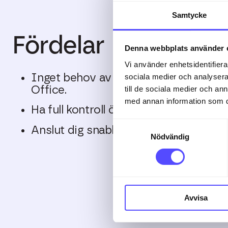
Samtycke
Fördelar
Denna webbplats använder 
Vi använder enhetsidentifierar
sociala medier och analysera 
Inget behov av att logga in i din inter
till de sociala medier och a
Office.
med annan information som du 
Ha full kontroll över dina kontohände
Samtyckesval
Anslut dig snabbt och enkelt till tjäns
Nödvändig
Avvisa