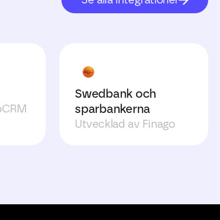
Swedbank och
sparbankerna
ebCRM
Utvecklad av Finago