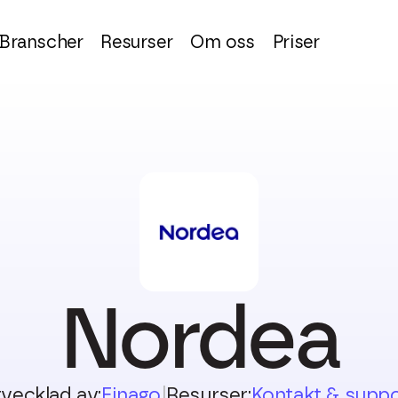
Branscher
Resurser
Om oss
Priser
Nordea
vecklad av:
Finago
|
Resurser:
Kontakt & suppo