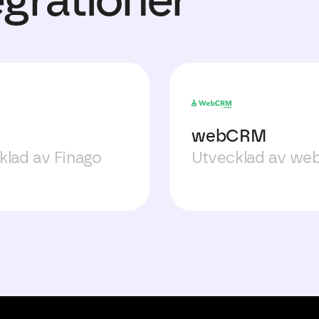
webCRM
klad av Finago
Utvecklad av w