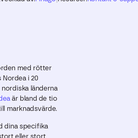
orden med rötter
s Nordea i 20
a nordiska länderna
dea
är bland de tio
till marknadsvärde.
 dina specifika
tort eller stort