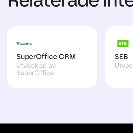
SuperOffice CRM
SEB
Utvecklad av
Utvec
SuperOffice