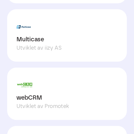
Multicase
Utviklet av iizy AS
webCRM
Utviklet av Promotek