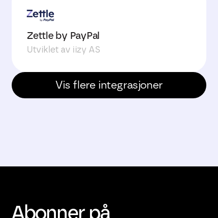
Zettle by PayPal
Utviklet av iizy AS
Vis flere integrasjoner
Abonner på