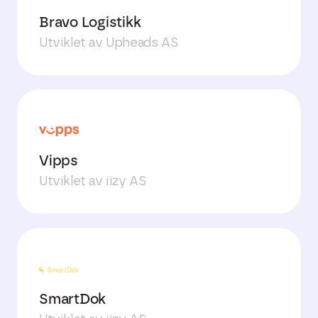
Bravo Logistikk
Utviklet av Upheads AS
Vipps
Utviklet av iizy AS
SmartDok