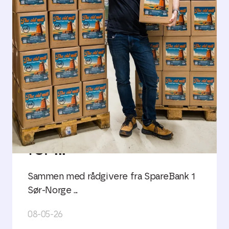
En enklere og mer
effektiv lønnshverdag
for ...
Sammen med rådgivere fra SpareBank 1
Sør-Norge ...
08-05-26