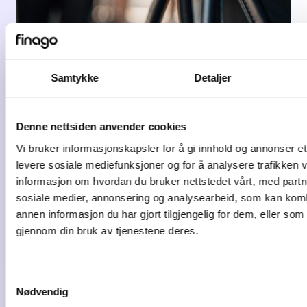
Samtykke
Detaljer
LONN
Finago Payday - Ferie
Denne nettsiden anvender cookies
og feriepenger
Vi bruker informasjonskapsler for å gi innhold og annonser et 
levere sosiale mediefunksjoner og for å analysere trafikken v
informasjon om hvordan du bruker nettstedet vårt, med partn
Slik håndterer du som arbeidsgiver ...
sosiale medier, annonsering og analysearbeid, som kan ko
annen informasjon du har gjort tilgjengelig for dem, eller som
Se opptak
gjennom din bruk av tjenestene deres.
Samtykkevalg
Nødvendig