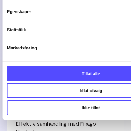
Egenskaper
Statistikk
Markedsføring
Tillat alle
OPPDRAGSSTYRING
tillat utvalg
Finago Control -
Effektiv samhandling
Ikke tillat
Effektiv samhandling med Finago