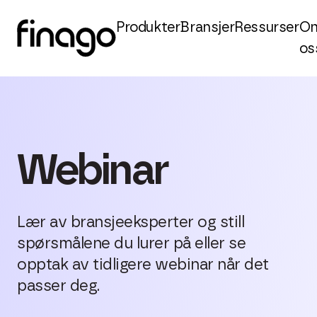
Produkter
Bransjer
Ressurser
O
os
Webinar
Lær av bransjeeksperter og still
spørsmålene du lurer på eller se
opptak av tidligere webinar når det
passer deg.