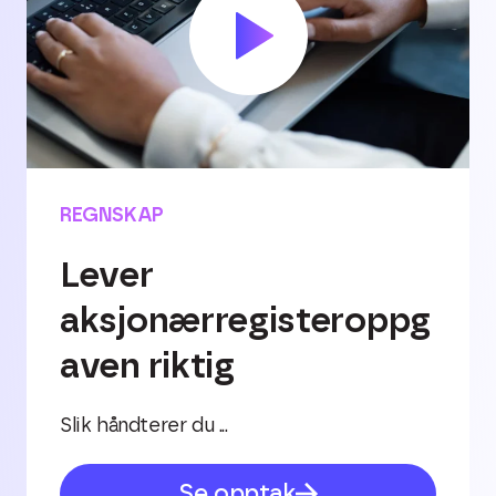
REGNSKAP
Lever
aksjonærregisteroppg
aven riktig
Slik håndterer du ...
Se opptak