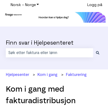
Norsk – Norge
Vis undermeny for oversettelser
Logg på
Finn svar i Hjelpesenteret
Det finnes ingen forslag fordi søkefeltet er tomt.
Hjelpesenter
Kom i gang
Fakturering
Kom i gang med
fakturadistribusjon