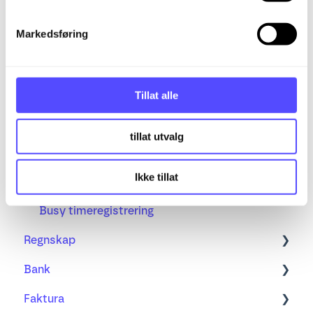
e
v
Markedsføring
Kom i gang
a
l
Regnskap
g
Fakturering
Tillat alle
Bank
tillat utvalg
Prosjekt
Ikke tillat
Lønn
Busy timeregistrering
Regnskap
Bank
Kom i gang med ny Bilagsbehandling
Faktura
Bilagsbehandling
Bankintegrasjon og bankavtale