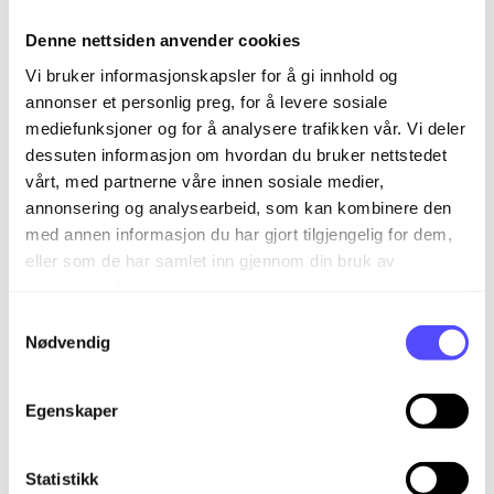
AutoPost
Denne nettsiden anvender cookies
Vi bruker informasjonskapsler for å gi innhold og
eFaktura
annonser et personlig preg, for å levere sosiale
mediefunksjoner og for å analysere trafikken vår. Vi deler
Avtalegiro
dessuten informasjon om hvordan du bruker nettstedet
vårt, med partnerne våre innen sosiale medier,
annonsering og analysearbeid, som kan kombinere den
med annen informasjon du har gjort tilgjengelig for dem,
eller som de har samlet inn gjennom din bruk av
Relaterte artikler
tjenestene deres.
Hvordan kommer jeg i gang med forholdsmessig fradrag
S
i bilagsbehandling?
Nødvendig
a
m
Kom i gang med fakturering
t
Egenskaper
Kom i gang med ny forenklet fakturering
y
Kom i gang med onboarding med excel import
k
k
Statistikk
Kom i gang med oppsett og innstillinger