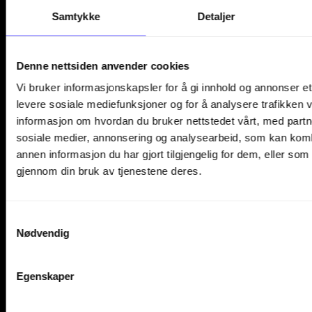
Samtykke
Detaljer
fleksibilitet.
Denne nettsiden anvender cookies
Marie Erlandsson
Vi bruker informasjonskapsler for å gi innhold og annonser et 
WeDoNumbers
levere sosiale mediefunksjoner og for å analysere trafikken v
informasjon om hvordan du bruker nettstedet vårt, med partn
sosiale medier, annonsering og analysearbeid, som kan ko
Les kundehistorie
annen informasjon du har gjort tilgjengelig for dem, eller som
gjennom din bruk av tjenestene deres.
Samtykkevalg
Nødvendig
Egenskaper
Så enkelt kommer