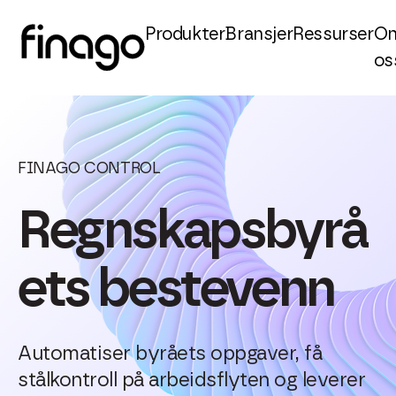
Produkter
Bransjer
Ressurser
O
os
FINAGO CONTROL
Regnskapsbyrå
ets bestevenn
Automatiser byråets oppgaver, få
stålkontroll på arbeidsflyten og leverer