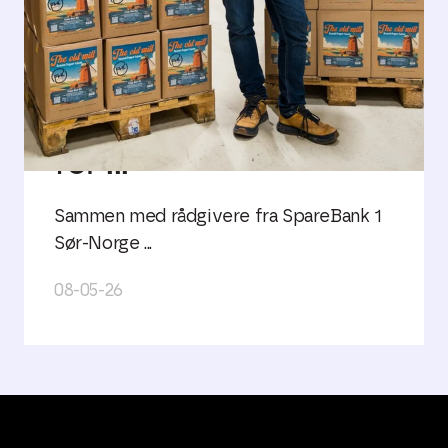
En enklere og mer
effektiv lønnshverdag
for ...
Sammen med rådgivere fra SpareBank 1
Sør-Norge ...
08-05-26