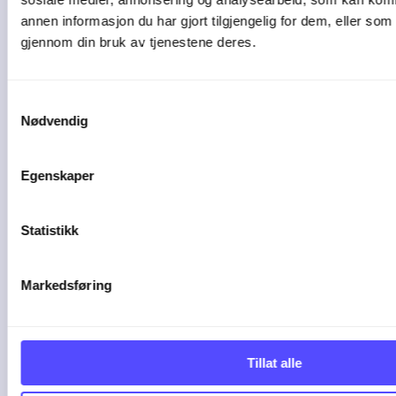
annen informasjon du har gjort tilgjengelig for dem, eller som
gjennom din bruk av tjenestene deres.
Samtykkevalg
Sparer ukers arbeid
Nødvendig
med Finago
Egenskaper
ACsenteret har skreddersydd en
Statistikk
helautomatisert arbeidsflyt med ...
29-06-26
Markedsføring
Tillat alle