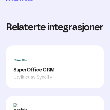
Relaterte integrasjoner
SuperOffice CRM
Utviklet av Syncify