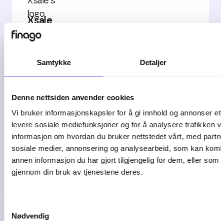
Xsale
Utviklet av Xsale
Samtykke
Detaljer
Denne nettsiden anvender cookies
Vi bruker informasjonskapsler for å gi innhold og annonser et 
Autogear
levere sosiale mediefunksjoner og for å analysere trafikken v
informasjon om hvordan du bruker nettstedet vårt, med partn
Utvikler av ECIT Autogear AS
sosiale medier, annonsering og analysearbeid, som kan ko
annen informasjon du har gjort tilgjengelig for dem, eller som
gjennom din bruk av tjenestene deres.
Samtykkevalg
Nødvendig