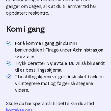
og Innbetalinger hentes automatisk flere
ganger om dagen, slik at du til enhver tid har
oppdatert reskontro.
Kom i gang
For å komme i gang går du inn i
bankmodulen i Finago under
Administrasjon
-> avtaler
.
Trykk deretter
Ny avtale
. Du vil så bli sendt
til et bestillingsskjema.
I bestillingskjema velger du ønsket bank du
vil integrere mot og følger så stegene
videre.
Skulle du har spørsmål til dette kan du alltid
kontakte oss
!