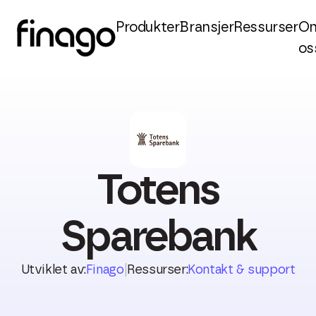
Produkter
Bransjer
Ressurser
O
os
Totens
Sparebank
Utviklet av:
Finago
|
Ressurser:
Kontakt & support