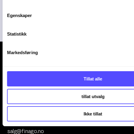
Plorea
Amendo Group AS
Egenskaper
Statistikk
Markedsføring
Tillat alle
Kontakt oss
tillat utvalg
+47 247 00 000
Ikke tillat
office.support@finago.no
salg@finago.no