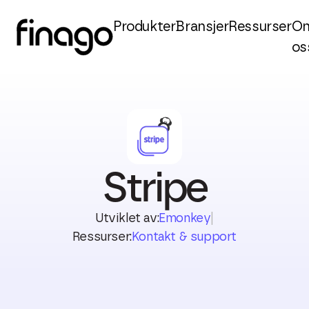
Produkter
Bransjer
Ressurser
O
os
Stripe
Utviklet av:
Emonkey
|
Ressurser:
Kontakt & support