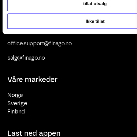
tillat utvalg
Kontakt oss
Ikke tillat
+47 247 00 000
office.support@finago.no
salg@finago.no
Våre markeder
Norge
Sverige
Finland
Last ned appen