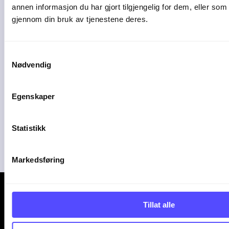
annen informasjon du har gjort tilgjengelig for dem, eller som
Utvikler av ECIT Autogear AS
gjennom din bruk av tjenestene deres.
Samtykkevalg
Nødvendig
Egenskaper
Plorea
Amendo Group AS
Statistikk
Markedsføring
Tillat alle