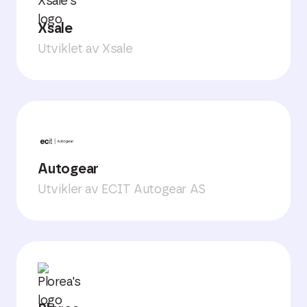
Xsale
Utviklet av Xsale
Autogear
Utvikler av ECIT Autogear AS