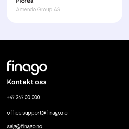
Plorea
Amendo Group AS
Kontakt oss
+47 247 00 000
office.support@finago.no
salg@finago.no