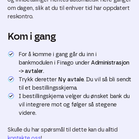
og innbetalinger hentes automatisk flere ganger
om dagen, slik at du til enhver tid har oppdatert
reskontro.
Kom i gang
For å komme i gang går du inn i
bankmodulen i Finago under
Administrasjon
-> avtaler
.
Trykk deretter
Ny avtale
. Du vil så bli sendt
til et bestillingsskjema.
I bestillingskjema velger du ønsket bank du
vil integrere mot og følger så stegene
videre.
Skulle du har spørsmål til dette kan du alltid
kontakte oss
!