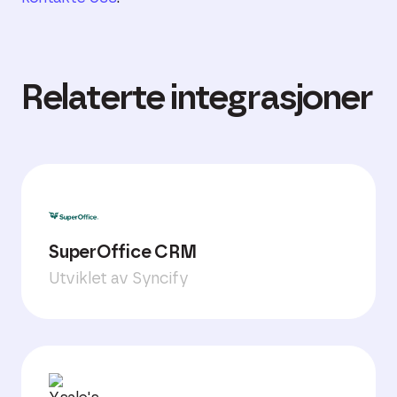
Relaterte integrasjoner
SuperOffice CRM
Utviklet av Syncify