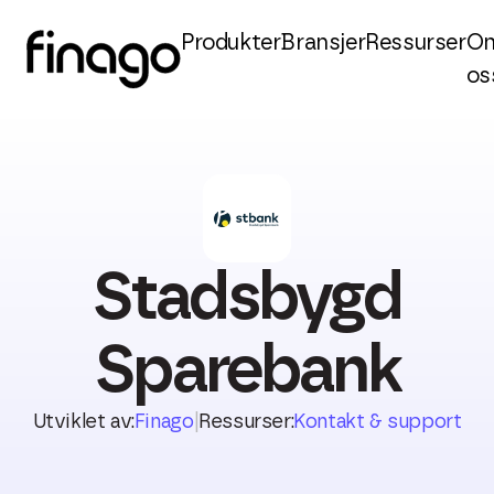
Produkter
Bransjer
Ressurser
O
os
Stadsbygd
Sparebank
Utviklet av:
Finago
|
Ressurser:
Kontakt & support