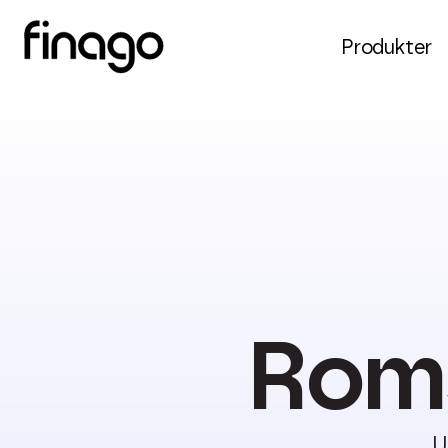
Produkter
Roms
U