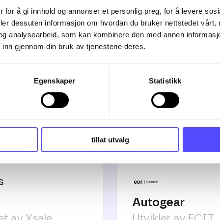
ert reskontro.
 for å gi innhold og annonser et personlig preg, for å levere sos
deler dessuten informasjon om hvordan du bruker nettstedet vårt,
og analysearbeid, som kan kombinere den med annen informasjon d
 inn gjennom din bruk av tjenestene deres.
Egenskaper
Statistikk
grasjoner
tillat utvalg
Autogear
et av Xsale
Utvikler av ECIT