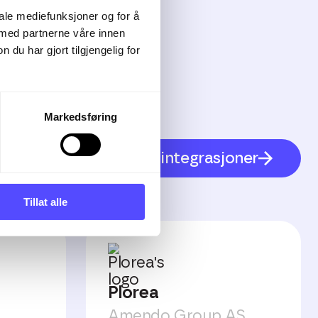
iale mediefunksjoner og for å
 med partnerne våre innen
u har gjort tilgjengelig for
Markedsføring
Se alle integrasjoner
Tillat alle
Plorea
Amendo Group AS