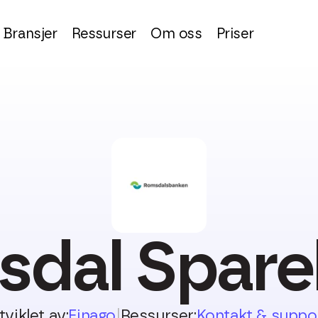
Bransjer
Ressurser
Om oss
Priser
dal Spar
tviklet av:
Finago
|
Ressurser:
Kontakt & suppo