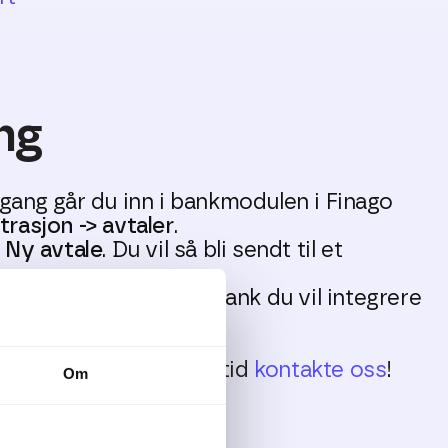
ng
gang går du inn i bankmodulen i Finago
rasjon -> avtaler
.
r
Ny avtale
. Du vil så bli sendt til et
ma.
jema velger du ønsket bank du vil integrere
så stegene videre.
mål til dette kan du alltid
kontakte oss
!
Om