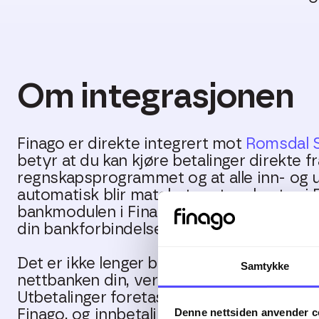
Om integrasjonen
Finago er direkte integrert mot
Romsdal 
betyr at du kan kjøre betalinger direkte fr
regnskapsprogrammet og at alle inn- og u
automatisk blir matchet mot reskontro i 
bankmodulen i Finago og utnytt effektiv
din bankforbindelse.
Det er ikke lenger behov for å laste filer 
Samtykke
nettbanken din, verken i forhold til inn- el
Utbetalinger foretas automatisk etter at 
Denne nettsiden anvender c
Finago, og innbetalinger hentes automati