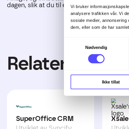
dagen, slik at du til enhver tid har oppdat
Vi bruker informasjonskapsler
analysere trafikken vår. Vi 
sosiale medier, annonsering 
dem, eller som de har samlet
Samtykkevalg
Nødvendig
Relaterte inte
Ikke tillat
SuperOffice CRM
Xsale
Utviklet av Syncify
Utvikl