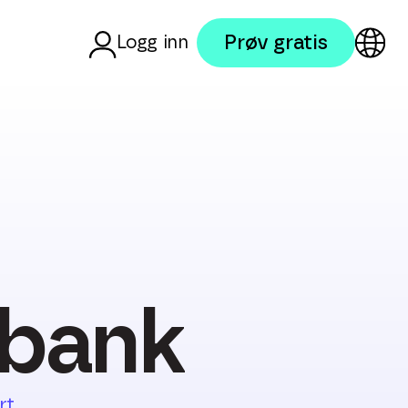
Prøv gratis
Logg inn
ebank
rt