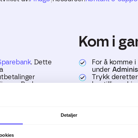
Kom i ga
Sparebank
. Dette
For å komme i 
a
under
Administ
tbetalinger
Trykk derette
Finago. Bruk
bestillingsskje
 samhandling med
I bestillingsk
mot og følger 
opp og ned i
Skulle du har spørs
Detaljer
ler utbetalinger.
du har godkjent de i
ookies
sk flere ganger om