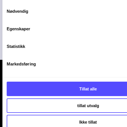
Samtykkevalg
Nødvendig
Plorea
Egenskaper
Amendo Group AS
Statistikk
Markedsføring
Tillat alle
Kontakt oss
tillat utvalg
+47 247 00 000
Ikke tillat