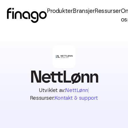
Produkter
Bransjer
Ressurser
O
os
NettLønn
Utviklet av:
NettLønn
|
Ressurser:
Kontakt & support