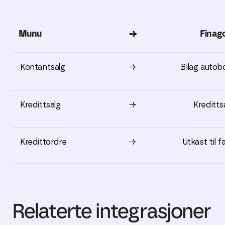
Munu
→
Finag
Kontantsalg
→
Bilag autob
Kredittsalg
→
Kreditts
Kredittordre
→
Utkast til f
Relaterte integrasjoner