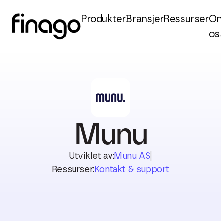
Produkter
Bransjer
Ressurser
O
os
Munu
Utviklet av:
Munu AS
|
Ressurser:
Kontakt & support