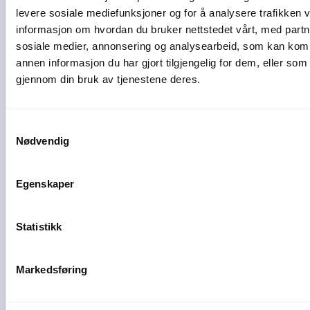
levere sosiale mediefunksjoner og for å analysere trafikken v
informasjon om hvordan du bruker nettstedet vårt, med partn
sosiale medier, annonsering og analysearbeid, som kan ko
annen informasjon du har gjort tilgjengelig for dem, eller som
Autogear
gjennom din bruk av tjenestene deres.
Utvikler av ECIT Autogear AS
Samtykkevalg
Nødvendig
Egenskaper
Plorea
Statistikk
Amendo Group AS
Markedsføring