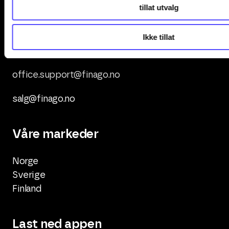
tillat utvalg
Kontakt oss
Ikke tillat
+47 247 00 000
office.support@finago.no
salg@finago.no
Våre markeder
Norge
Sverige
Finland
Last ned appen