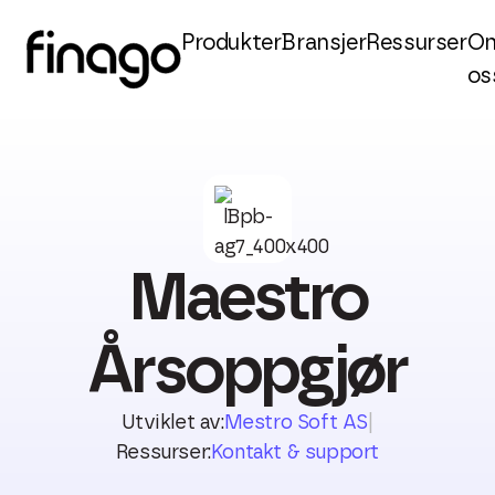
Produkter
Bransjer
Ressurser
O
os
Maestro
Årsoppgjør
Utviklet av:
Mestro Soft AS
|
Ressurser:
Kontakt & support