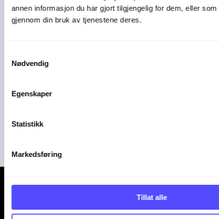
Autogear
annen informasjon du har gjort tilgjengelig for dem, eller som
Utvikler av ECIT Autogear AS
gjennom din bruk av tjenestene deres.
Samtykkevalg
Nødvendig
Egenskaper
Plorea
Amendo Group AS
Statistikk
Markedsføring
Tillat alle