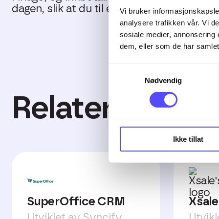
dagen, slik at du til enhver tid har oppdat
Vi bruker informasjonskapsler
analysere trafikken vår. Vi 
sosiale medier, annonsering 
dem, eller som de har samlet
Samtykkevalg
Nødvendig
Relaterte inte
Ikke tillat
SuperOffice CRM
Xsale
Utviklet av Syncify
Utvikl