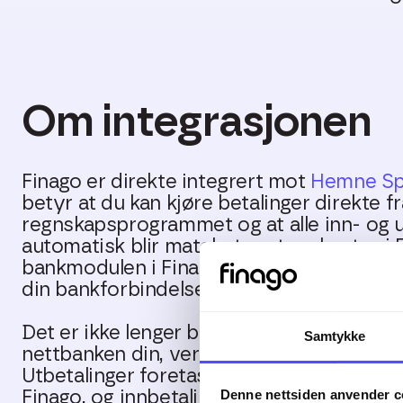
Om integrasjonen
Finago er direkte integrert mot
Hemne Sp
betyr at du kan kjøre betalinger direkte fr
regnskapsprogrammet og at alle inn- og u
automatisk blir matchet mot reskontro i 
bankmodulen i Finago og utnytt effektiv
din bankforbindelse.
Det er ikke lenger behov for å laste filer 
Samtykke
nettbanken din, verken i forhold til inn- el
Utbetalinger foretas automatisk etter at 
Denne nettsiden anvender c
Finago, og innbetalinger hentes automati