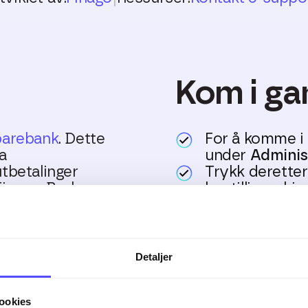
Kom i ga
arebank
. Dette
For å komme i 
a
under
Administ
tbetalinger
Trykk derette
Finago. Bruk
bestillingsskje
 samhandling med
I bestillingsk
mot og følger 
opp og ned i
Skulle du har spørs
Detaljer
ler utbetalinger.
du har godkjent de i
ookies
sk flere ganger om