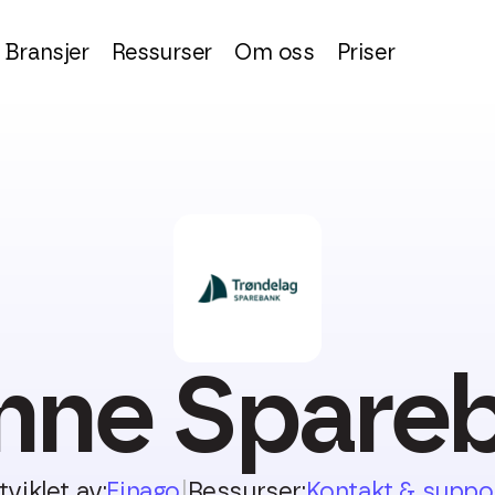
Bransjer
Ressurser
Om oss
Priser
ne Spare
tviklet av:
Finago
|
Ressurser:
Kontakt & suppo