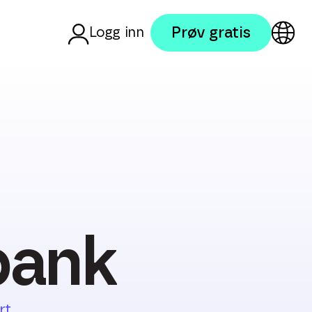
Prøv gratis
Logg inn
bank
rt