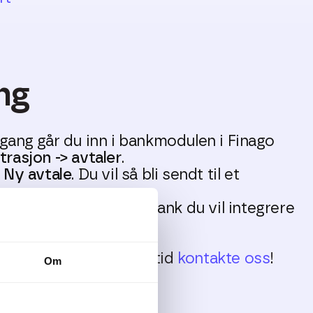
ng
gang går du inn i bankmodulen i Finago
rasjon -> avtaler
.
r
Ny avtale
. Du vil så bli sendt til et
ma.
jema velger du ønsket bank du vil integrere
så stegene videre.
mål til dette kan du alltid
kontakte oss
!
Om