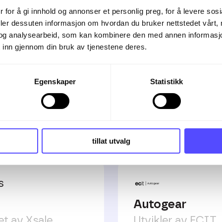
ert reskontro.
 for å gi innhold og annonser et personlig preg, for å levere sos
deler dessuten informasjon om hvordan du bruker nettstedet vårt,
og analysearbeid, som kan kombinere den med annen informasjon d
 inn gjennom din bruk av tjenestene deres.
Egenskaper
Statistikk
grasjoner
tillat utvalg
Autogear
et av Xsale
Utvikler av ECIT