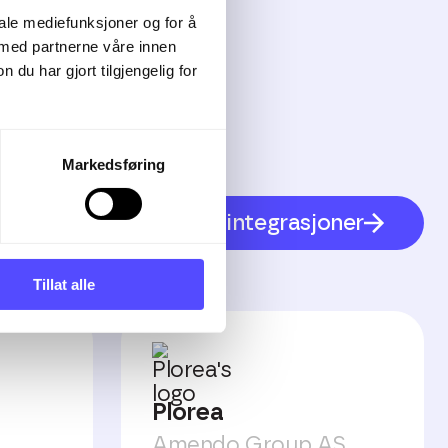
iale mediefunksjoner og for å
 med partnerne våre innen
u har gjort tilgjengelig for
Markedsføring
Se alle integrasjoner
Tillat alle
Plorea
Amendo Group AS