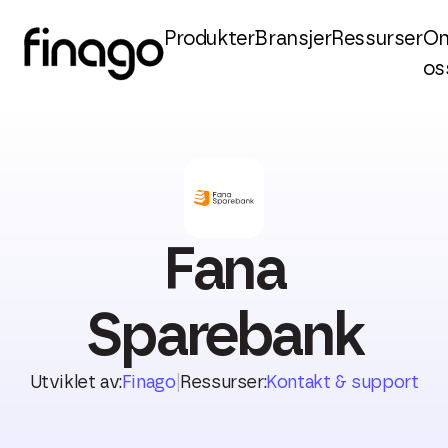
Produkter
Bransjer
Ressurser
O
os
Fana
Sparebank
Utviklet av:
Finago
|
Ressurser:
Kontakt & support