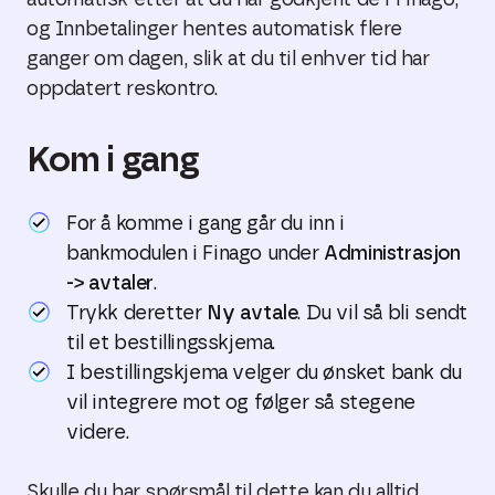
automatisk etter at du har godkjent de i Finago,
og Innbetalinger hentes automatisk flere
ganger om dagen, slik at du til enhver tid har
oppdatert reskontro.
Kom i gang
For å komme i gang går du inn i
bankmodulen i Finago under
Administrasjon
-> avtaler
.
Trykk deretter
Ny avtale
. Du vil så bli sendt
til et bestillingsskjema.
I bestillingskjema velger du ønsket bank du
vil integrere mot og følger så stegene
videre.
Skulle du har spørsmål til dette kan du alltid