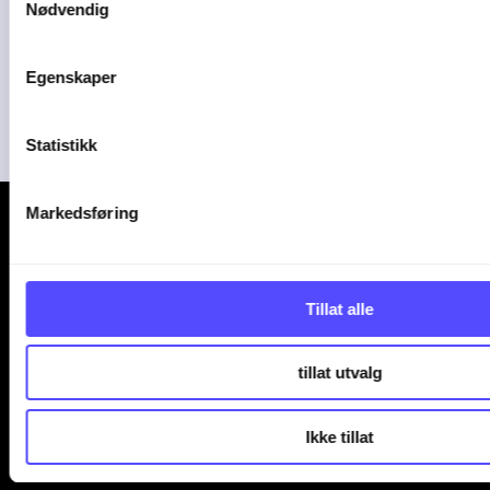
Nødvendig
Plorea
Amendo Group AS
Egenskaper
Statistikk
Markedsføring
Tillat alle
Kontakt oss
tillat utvalg
+47 247 00 000
Ikke tillat
office.support@finago.no