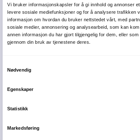
Vi bruker informasjonskapsler for å gi innhold og annonser et 
levere sosiale mediefunksjoner og for å analysere trafikken v
informasjon om hvordan du bruker nettstedet vårt, med partn
sosiale medier, annonsering og analysearbeid, som kan ko
annen informasjon du har gjort tilgjengelig for dem, eller som
Autogear
gjennom din bruk av tjenestene deres.
Utvikler av ECIT Autogear AS
Samtykkevalg
Nødvendig
Egenskaper
Plorea
Statistikk
Amendo Group AS
Markedsføring