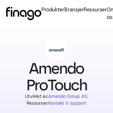
Produkter
Bransjer
Ressurser
O
os
Amendo
ProTouch
Utviklet av:
Amendo Group AS
|
Ressurser:
Kontakt & support