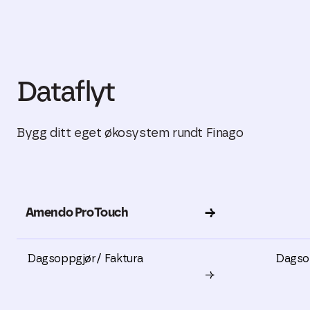
Dataflyt
Bygg ditt eget økosystem rundt Finago
Amendo ProTouch
→
Dagsoppgjør/ Faktura
Dagso
→