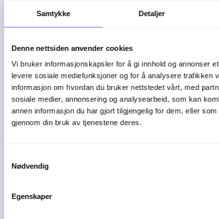
04-08-26
Samtykke
Detaljer
Denne nettsiden anvender cookies
Vi bruker informasjonskapsler for å gi innhold og annonser et 
levere sosiale mediefunksjoner og for å analysere trafikken v
informasjon om hvordan du bruker nettstedet vårt, med partn
sosiale medier, annonsering og analysearbeid, som kan ko
annen informasjon du har gjort tilgjengelig for dem, eller som
gjennom din bruk av tjenestene deres.
1 min lesetid
Samtykkevalg
Nødvendig
Slik kan AI gjøre
Egenskaper
driften mer effektiv i