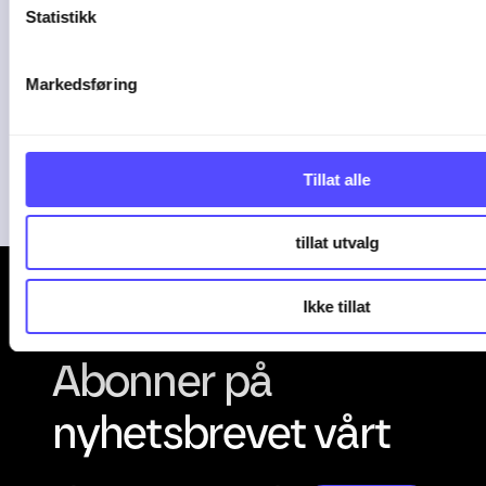
Statistikk
et ...
Markedsføring
Stadig flere regnskapsbyråer tar i bruk
AI i ...
04-08-26
Tillat alle
tillat utvalg
Ikke tillat
Abonner på
nyhetsbrevet vårt