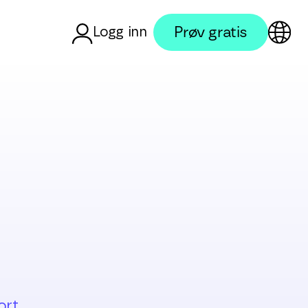
Prøv gratis
Logg inn
ort