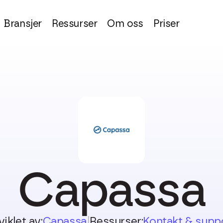
Bransjer
Ressurser
Om oss
Priser
Capassa
viklet av:
Capassa
|
Ressurser:
Kontakt & supp