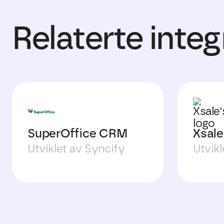
Relaterte inte
SuperOffice CRM
Xsale
Utviklet av Syncify
Utvikl