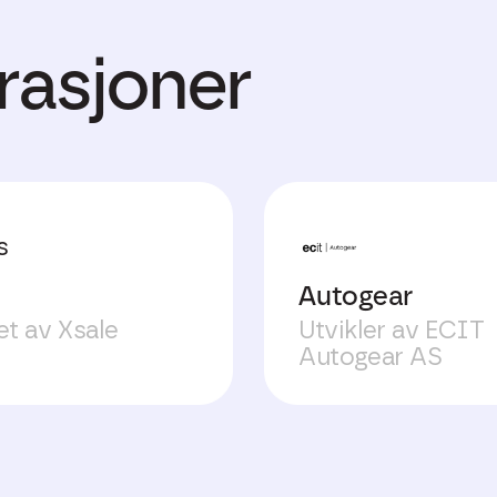
grasjoner
Autogear
et av Xsale
Utvikler av ECIT
Autogear AS