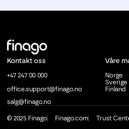
Kontakt oss
Våre m
+47 247 00 000
Norge
Sverige
office.support@finago.no
Finland
salg@finago.no
© 2025 Finago
Finago.com
Trust Cent