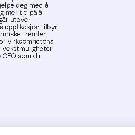
hjelpe deg med å
g mer tid på å
går utover
 applikasjon tilbyr
omiske trender,
 for virksomhetens
er vekstmuligheter
le CFO som din