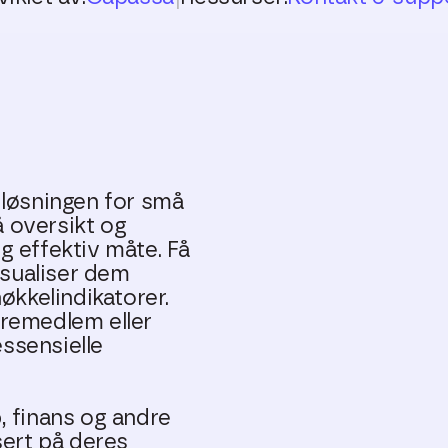
 løsningen for små
 oversikt og
g effektiv måte. Få
visualiser dem
kkelindikatorer.
yremedlem eller
essensielle
, finans og andre
sert på deres