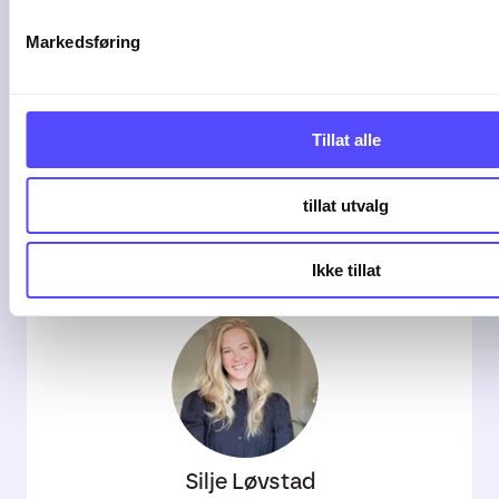
Markedsføring
Tillat alle
Odin Isaksen
Senior Consultant hos Finago
tillat utvalg
Ikke tillat
Silje Løvstad