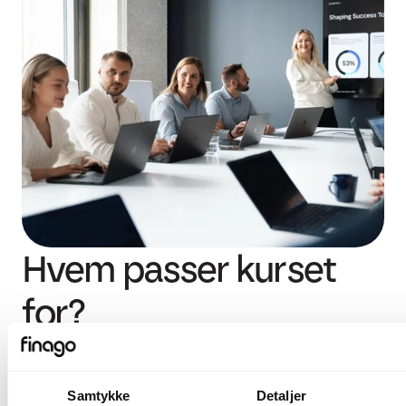
Hvem passer kurset
for?
Dette kurset er utviklet for deg som ønsker å
lære mer om Finago Payday og ønsker å
Samtykke
Detaljer