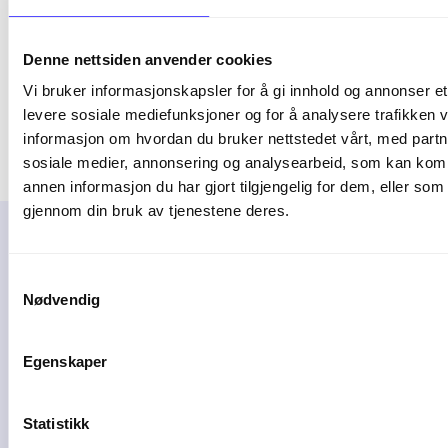
effektivisere din lønnsprosess.
Denne nettsiden anvender cookies
Kurset er egnet for nye brukere, men passer
Vi bruker informasjonskapsler for å gi innhold og annonser et 
også for mer erfarne som trenger en
levere sosiale mediefunksjoner og for å analysere trafikken v
oppfriskning.
informasjon om hvordan du bruker nettstedet vårt, med partn
sosiale medier, annonsering og analysearbeid, som kan ko
annen informasjon du har gjort tilgjengelig for dem, eller som
gjennom din bruk av tjenestene deres.
Samtykkevalg
Nødvendig
Kursholdere
Egenskaper
Statistikk