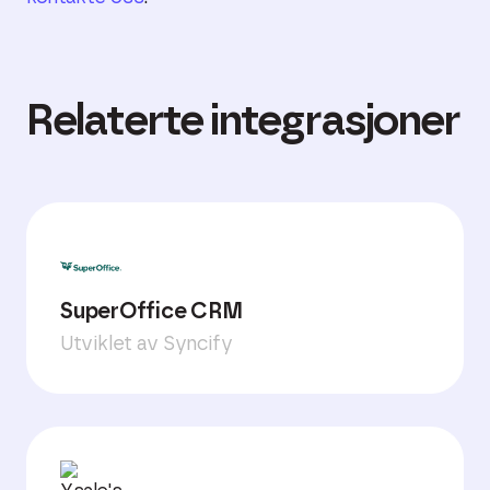
Relaterte integrasjoner
SuperOffice CRM
Utviklet av Syncify