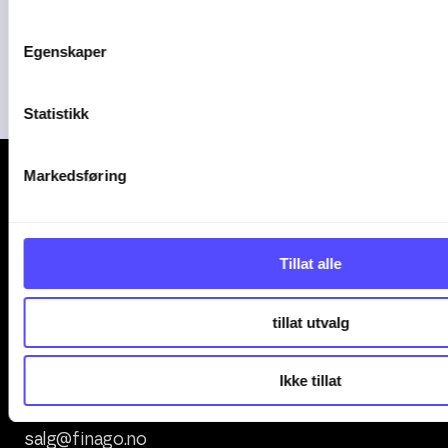
Plorea
Amendo Group AS
Egenskaper
Statistikk
Markedsføring
Tillat alle
Kontakt oss
tillat utvalg
+47 247 00 000
Ikke tillat
office.support@finago.no
salg@finago.no