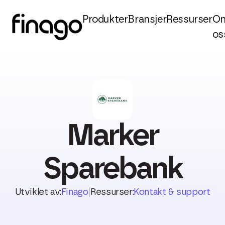
Produkter
Bransjer
Ressurser
O
os
Marker
Sparebank
Utviklet av:
Finago
|
Ressurser:
Kontakt & support