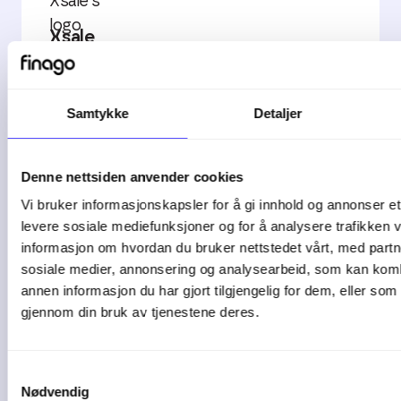
Xsale
Utviklet av Xsale
Samtykke
Detaljer
Denne nettsiden anvender cookies
Vi bruker informasjonskapsler for å gi innhold og annonser et 
Autogear
levere sosiale mediefunksjoner og for å analysere trafikken v
informasjon om hvordan du bruker nettstedet vårt, med partn
Utvikler av ECIT Autogear AS
sosiale medier, annonsering og analysearbeid, som kan ko
annen informasjon du har gjort tilgjengelig for dem, eller som
gjennom din bruk av tjenestene deres.
Samtykkevalg
Nødvendig