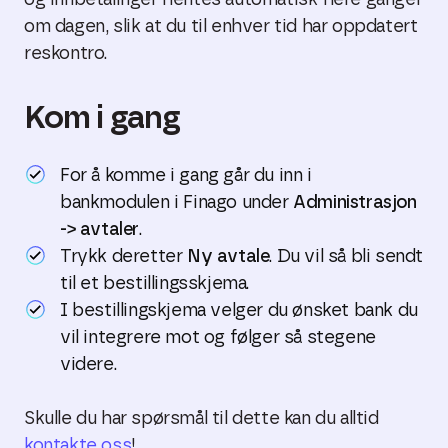
og innbetalinger hentes automatisk flere ganger
om dagen, slik at du til enhver tid har oppdatert
reskontro.
Kom i gang
For å komme i gang går du inn i
bankmodulen i Finago under
Administrasjon
-> avtaler
.
Trykk deretter
Ny avtale
. Du vil så bli sendt
til et bestillingsskjema.
I bestillingskjema velger du ønsket bank du
vil integrere mot og følger så stegene
videre.
Skulle du har spørsmål til dette kan du alltid
kontakte oss
!