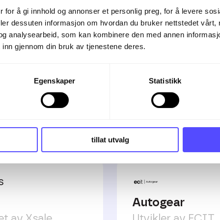
ert reskontro.
 for å gi innhold og annonser et personlig preg, for å levere sos
deler dessuten informasjon om hvordan du bruker nettstedet vårt,
og analysearbeid, som kan kombinere den med annen informasjon d
 inn gjennom din bruk av tjenestene deres.
Egenskaper
Statistikk
grasjoner
tillat utvalg
Autogear
et av Xsale
Utvikler av ECIT