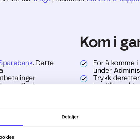
Kom i ga
 Sparebank
. Dette
For å komme i 
a
under
Administ
tbetalinger
Trykk derette
Finago. Bruk
bestillingsskje
 samhandling med
I bestillingsk
mot og følger 
opp og ned i
Skulle du har spørs
Detaljer
ler utbetalinger.
du har godkjent de i
ookies
sk flere ganger om