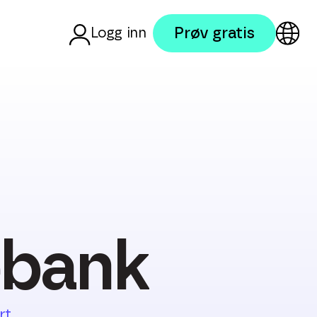
Prøv gratis
Logg inn
ebank
rt