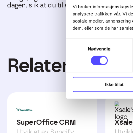
dagen, slik at du til enhver tid har oppdat
Vi bruker informasjonskapsler
analysere trafikken vår. Vi 
sosiale medier, annonsering 
dem, eller som de har samlet
Samtykkevalg
Nødvendig
Relaterte inte
Ikke tillat
SuperOffice CRM
Xsale
Utviklet av Syncify
Utvikl