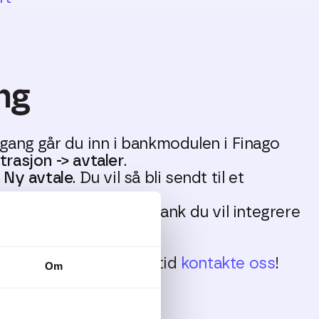
ng
gang går du inn i bankmodulen i Finago
rasjon -> avtaler
.
r
Ny avtale
. Du vil så bli sendt til et
ma.
jema velger du ønsket bank du vil integrere
så stegene videre.
mål til dette kan du alltid
kontakte oss
!
Om