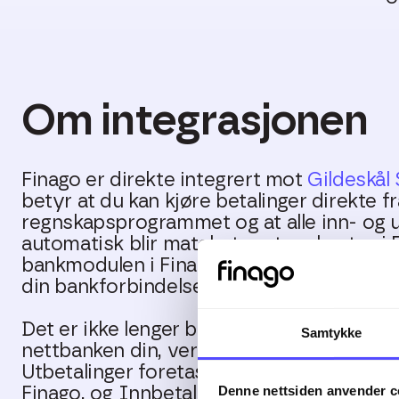
Om integrasjonen
Finago er direkte integrert mot
Gildeskål
betyr at du kan kjøre betalinger direkte fr
regnskapsprogrammet og at alle inn- og u
automatisk blir matchet mot reskontro i 
bankmodulen i Finago og utnytt effektiv
din bankforbindelse.
Det er ikke lenger behov for å laste filer 
Samtykke
nettbanken din, verken i forhold til inn- el
Utbetalinger foretas automatisk etter at 
Denne nettsiden anvender c
Finago, og Innbetalinger hentes automati