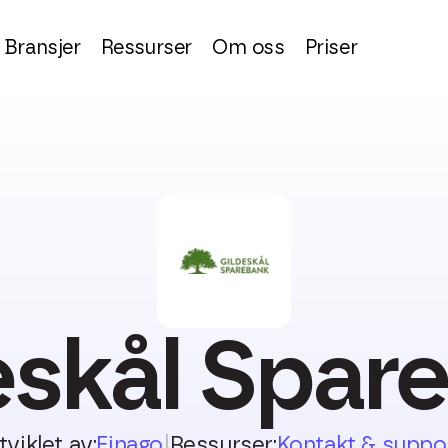
Bransjer
Ressurser
Om oss
Priser
eskål Spar
tviklet av:
Finago
|
Ressurser:
Kontakt & suppo