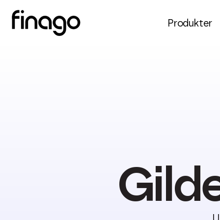
Produkter
Gild
U