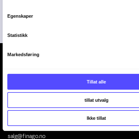
Plorea
Amendo Group AS
Egenskaper
Statistikk
Markedsføring
Tillat alle
Kontakt oss
tillat utvalg
+47 247 00 000
Ikke tillat
office.support@finago.no
salg@finago.no