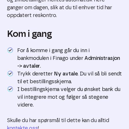
og Innbetalinger hentes automatisk flere
ganger om dagen, slik at du til enhver tid har
oppdatert reskontro.
Kom i gang
For å komme i gang går du inn i
bankmodulen i Finago under
Administrasjon
-> avtaler
.
Trykk deretter
Ny avtale
. Du vil så bli sendt
til et bestillingsskjema.
I bestillingskjema velger du ønsket bank du
vil integrere mot og følger så stegene
videre.
Skulle du har spørsmål til dette kan du alltid
kontakte oss
!