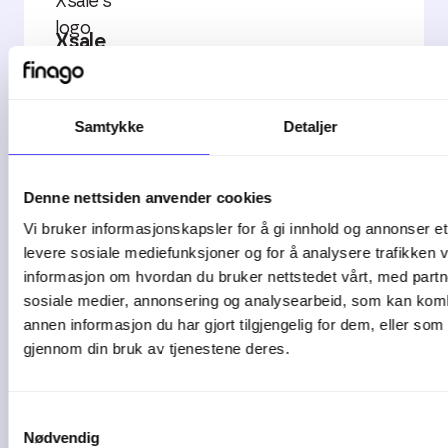
Xsale
Utviklet av Xsale
Samtykke
Detaljer
Denne nettsiden anvender cookies
Vi bruker informasjonskapsler for å gi innhold og annonser et 
Autogear
levere sosiale mediefunksjoner og for å analysere trafikken v
informasjon om hvordan du bruker nettstedet vårt, med partn
Utvikler av ECIT Autogear AS
sosiale medier, annonsering og analysearbeid, som kan ko
annen informasjon du har gjort tilgjengelig for dem, eller som
gjennom din bruk av tjenestene deres.
Samtykkevalg
Nødvendig