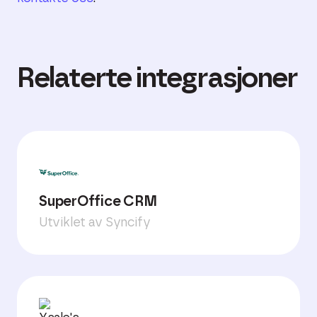
Relaterte integrasjoner
SuperOffice CRM
Utviklet av Syncify