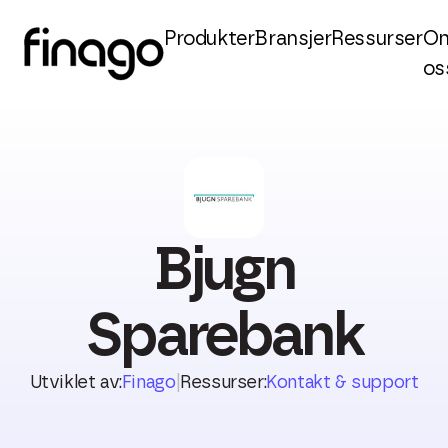
Produkter
Bransjer
Ressurser
O
os
Bjugn
Sparebank
Utviklet av:
Finago
|
Ressurser:
Kontakt & support