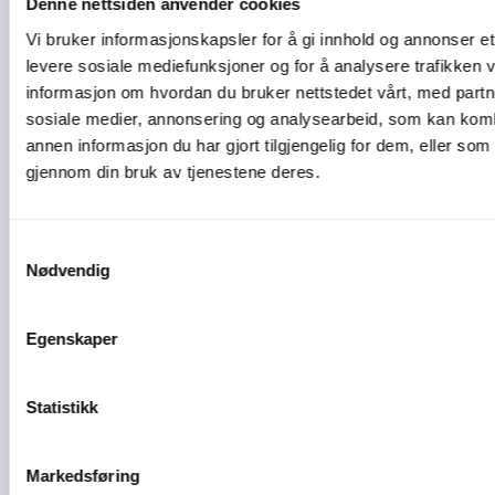
Denne nettsiden anvender cookies
Vi bruker informasjonskapsler for å gi innhold og annonser et 
levere sosiale mediefunksjoner og for å analysere trafikken v
informasjon om hvordan du bruker nettstedet vårt, med partn
sosiale medier, annonsering og analysearbeid, som kan ko
4 min lesetid
annen informasjon du har gjort tilgjengelig for dem, eller som
gjennom din bruk av tjenestene deres.
Slik får du kontroll på
Samtykkevalg
kapasitet, frister ...
Nødvendig
God oppdragsstyring handler om mer
Egenskaper
enn å ...
04-08-26
Statistikk
Markedsføring