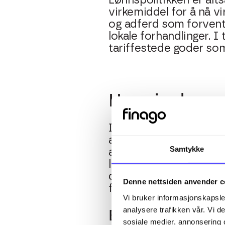
Lønnspolitikken er alt
virkemiddel for å nå v
og adferd som forvent
lokale forhandlinger. I
tariffestede goder som
Hva sier love
Det er viktig å nevne a
at virksomheter utarbei
Samtykke
arbeidsgivere må sikre
lønnsforskjeller mello
det enklere å oppfylle
Denne nettsiden anvender c
forutsigbarhet og tillit
Vi bruker informasjonskapsler
analysere trafikken vår. Vi 
Eksempel på lønnsp
sosiale medier, annonsering 