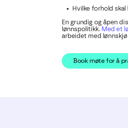
Hvilke forhold skal 
En grundig og åpen dis
lønnspolitikk.
Med et l
arbeidet med lønnskjør
Book møte for å pr