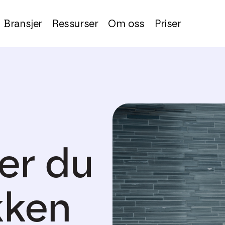
Bransjer
Ressurser
Om oss
Priser
rer du
kken