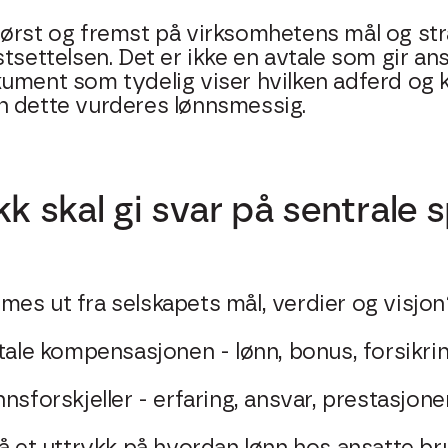
først og fremst på virksomhetens mål og str
tsettelsen. Det er ikke en avtale som gir an
kument som tydelig viser hvilken adferd o
n dette vurderes lønnsmessig.
kk skal gi svar på sentrale
es ut fra selskapets mål, verdier og visjon
otale kompensasjonen - lønn, bonus, forsikr
nsforskjeller - erfaring, ansvar, prestasjone