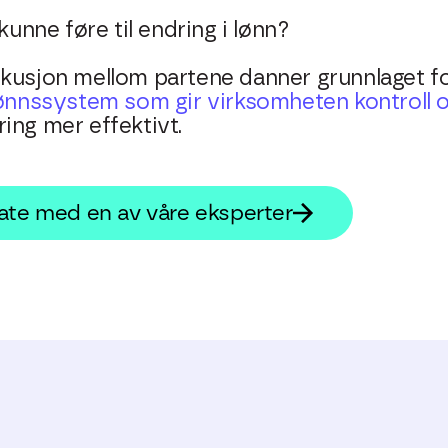
kunne føre til endring i lønn?
kusjon mellom partene danner grunnlaget fo
ønnssystem som gir virksomheten kontroll o
ing mer effektivt.
ate med en av våre eksperter