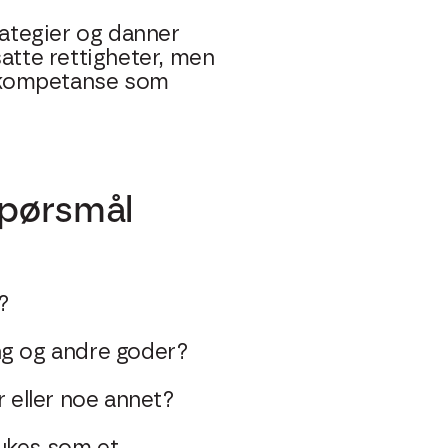
ategier og danner
satte rettigheter, men
g kompetanse som
 spørsmål
?
ing og andre goder?
r eller noe annet?