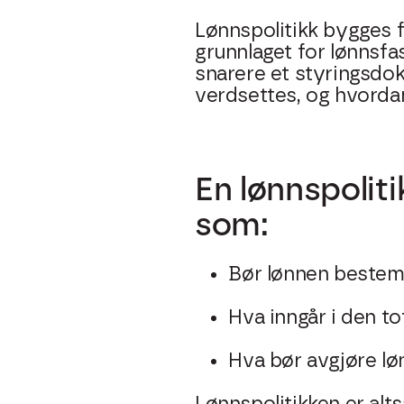
Lønnspolitikk bygges 
grunnlaget for lønnsfas
snarere et styringsdo
verdsettes, og hvorda
En lønnspoliti
som:
Bør lønnen bestemm
Hva inngår i den t
Hva bør avgjøre løn