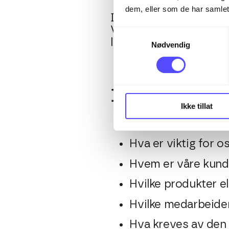
dem, eller som de har samlet
Det er arbeidsgiver og 
Vanlig praksis er at be
Samtykkevalg
løsning. Lønnspolitikk
Nødvendig
I prosessen 
Ikke tillat
Hva kjennetegner 
Hva er viktig for o
Hvem er våre kund
Hvilke produkter el
Hvilke medarbeider
Hva kreves av den 