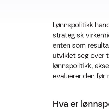
Lønnspolitikk han
strategisk virkemi
enten som resulta
utviklet seg over 
lønnspolitikk, eks
evaluerer den før n
Hva er lønnsp