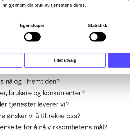
 inn gjennom din bruk av tjenestene deres.
de tillitsvalgte i virksomheten som utarbeid
gge parter forbereder egne forslag og derette
en bør bygge på virksomhetens visjon, strate
Egenskaper
Statistikk
bør man diskutere spørsmål
tillat utvalg
vår virksomhet?
ss nå og i fremtiden?
er, brukere og konkurrenter?
ler tjenester leverer vi?
e ønsker vi å tiltrekke oss?
enkelte for å nå virksomhetens mål?