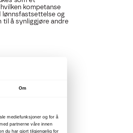
rukes som et
e hvilken kompetanse
 lønnsfastsettelse og
 til å synliggjøre andre
en det anbefales sterkt
n stiller krav om at
Om
dokumentere eventuelle
kt lønnspolitikk gjør
å skape åpenhet,
iale mediefunksjoner og for å
 med partnerne våre innen
u har gjort tilgjengelig for