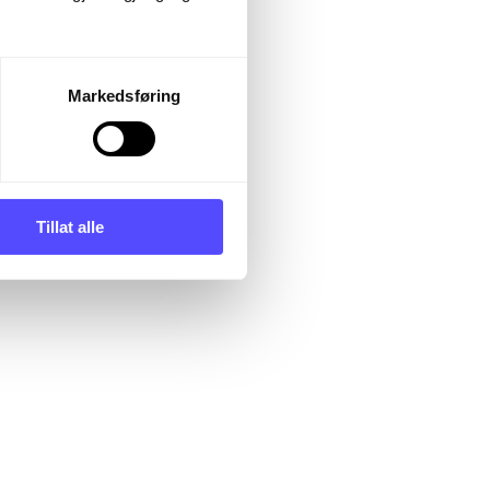
er lønnspolitikken.
r utvikler en felles
gi og formål.
Markedsføring
 som:
Tillat alle