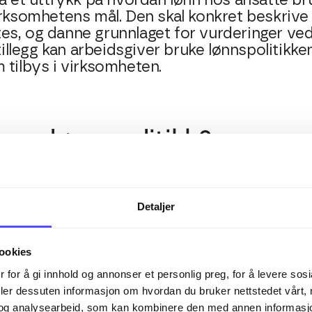
så et uttrykk på hvordan lønn hos ansatte b
irksomhetens mål. Den skal konkret beskriv
es, og danne grunnlaget for vurderinger ved
 tillegg kan arbeidsgiver bruke lønnspolitikken
 tilbys i virksomheten.
n om lønnspolitikk?
t lønnspolitikk ikke er et lovkrav i Norge, m
der en. Likestillings- og diskrimineringslove
Detaljer
 likelønn for arbeid av lik verdi, og kunne 
m kvinner og menn. En tydelig og gjennomten
 disse kravene, samtidig som den bidrar til 
ookies
 i virksomheten.
 for å gi innhold og annonser et personlig preg, for å levere sos
deler dessuten informasjon om hvordan du bruker nettstedet vårt,
olitikk
og analysearbeid, som kan kombinere den med annen informasjon d