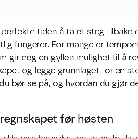
erfekte tiden å ta et steg tilbake
lig fungerer. For mange er tempoet li
 gir deg en gyllen mulighet til å re
apet og legge grunnlaget for en ste
u bør se på, og hvordan du gjør de
å regnskapet før høsten