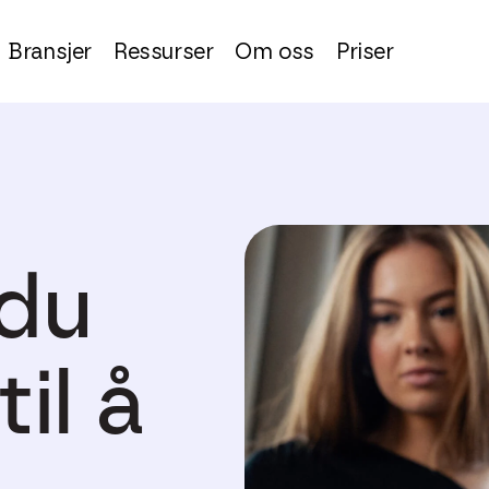
Bransjer
Ressurser
Om oss
Priser
 du
il å