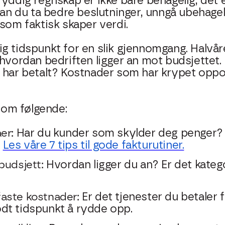
ryddig regnskap er ikke bare behagelig, det
 kan du ta bedre beslutninger, unngå ubehage
 som faktisk skaper verdi.
g tidspunkt for en slik gjennomgang. Halvåre
hvordan bedriften ligger an mot budsjettet. 
 har betalt? Kostnader som har krypet oppov
nnom følgende:
er:
Har du kunder som skylder deg penger? F
.
Les våre 7 tips til gode fakturutiner.
budsjett:
Hvordan ligger du an? Er det kateg
aste kostnader:
Er det tjenester du betaler 
dt tidspunkt å rydde opp.