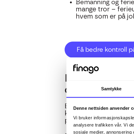
Bemanning og feriea
mange tror – ferieu
hvem som er på job
Få bedre kontroll 
Hvordan føre 
opp
Samtykke
En av de vanligste utf
Denne nettsiden anvender c
kvitteringer hoper seg
Vi bruker informasjonskapsler
papirer og et halvår m
analysere trafikken vår. Vi 
sosiale medier, annonsering 