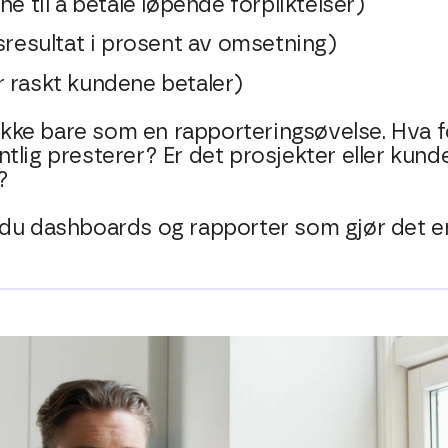
ne til å betale løpende forpliktelser)
sresultat i prosent av omsetning)
 raskt kundene betaler)
g ikke bare som en rapporteringsøvelse. Hva 
tlig presterer? Er det prosjekter eller kun
?
du dashboards og rapporter som gjør det en