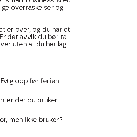
 er smart business. Med
lige overraskelser og
t er over, og du har et
Er det avvik du bør ta
er uten at du har lagt
ølg opp før ferien
orier der du bruker
for, men ikke bruker?