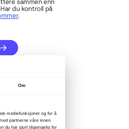
ettere sammen enn
 Har du kontroll på
sommer
.
s
er hoper seg
Om
er at bilag og
itter du med en bunke
iale mediefunksjoner og for å
 med partnerne våre innen
u har gjort tilgjengelig for