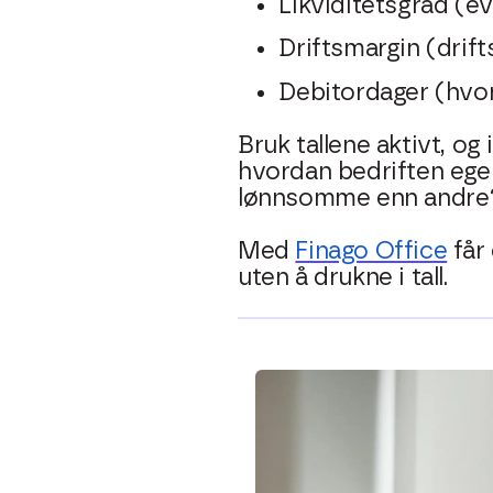
Likviditetsgrad (ev
Driftsmargin (drift
Debitordager (hvor
Bruk tallene aktivt, o
hvordan bedriften egen
lønnsomme enn andre
Med
Finago Office
får 
uten å drukne i tall.