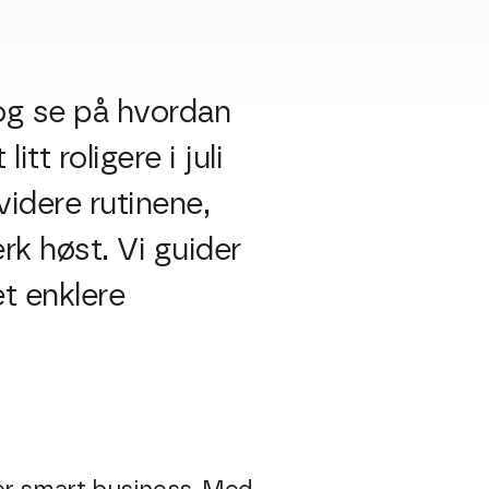
 og se på hvordan
tt roligere i juli
videre rutinene,
rk høst. Vi guider
t enklere