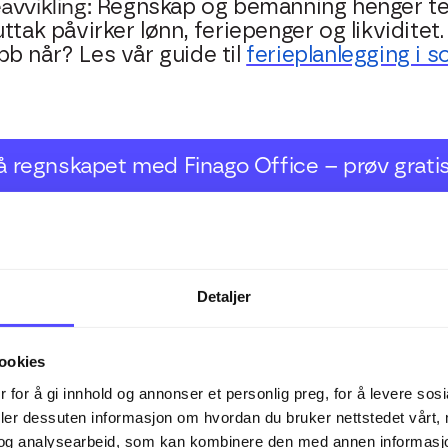
vvikling:
Regnskap og bemanning henger t
ttak påvirker lønn, feriepenger og likviditet.
b når? Les vår guide til
ferieplanlegging i 
på regnskapet med Finago Office – prøv grati
regnskap når bilag og rutin
Detaljer
ordringene for små og mellomstore bedrifter 
ookies
 opp i perioder med høyt tempo. Plutselig s
 for å gi innhold og annonser et personlig preg, for å levere sos
ed ufullstendig bokføring.
deler dessuten informasjon om hvordan du bruker nettstedet vårt,
og analysearbeid, som kan kombinere den med annen informasjon d