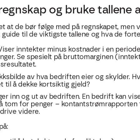
regnskap og bruke tallene a
t at de bør følge med på regnskapet, men ve
 guide til de viktigste tallene og hva de forte
Viser inntekter minus kostnader i en periode
enger. Se spesielt på bruttomarginen (inntek
sresultatet.
kksbilde av hva bedriften eier og skylder. H
t til å dekke kortsiktig gjeld?
er inn og ut av bedriften. En bedrift kan vi
 gå tom for penger – kontantstrømrapporten 
 drive videre.
på: