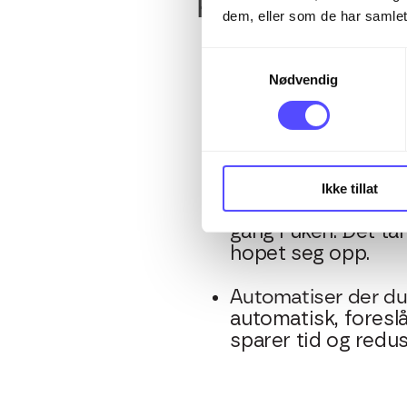
Her er noen enkle 
dem, eller som de har samlet
Samle alt på ett st
Samtykkevalg
kortutskrifter. Sor
Nødvendig
jo raskere går rest
Prioriter de viktigs
påvirker likviditet
Ikke tillat
Sett opp faste ruti
gang i uken. Det ta
hopet seg opp.
Automatiser der du
automatisk, foresl
sparer tid og reduse