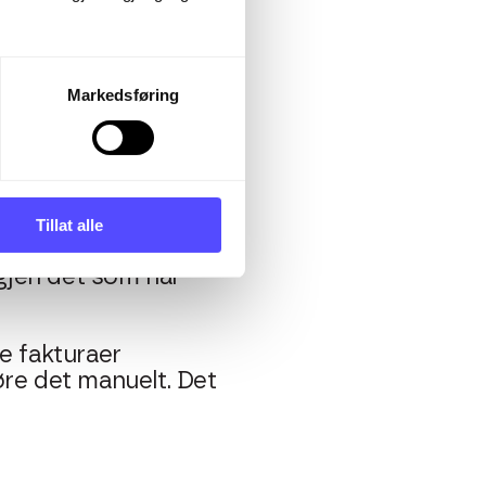
ig måte
 bankutskrifter og
ematisk du gjør dette,
Markedsføring
betalinger, da dette
r og driftsutgifter.
Tillat alle
nde, for eksempel en
igjen det som har
 fakturaer
øre det manuelt. Det