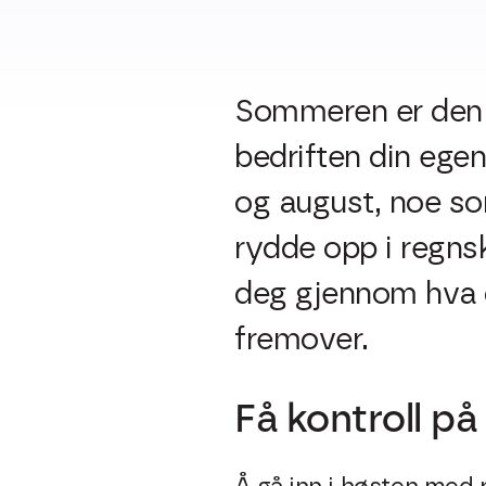
Sommeren er den p
bedriften din egent
og august, noe som
rydde opp i regnsk
deg gjennom hva d
fremover.
Få kontroll p