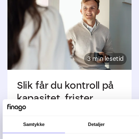
3 min lesetid
Slik får du kontroll på
kapasitet, frister ...
God oppdragsstyring handler om mer
enn å ...
Samtykke
Detaljer
04-08-26