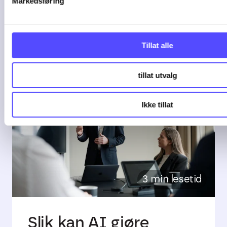
Markedsføring
De fleste bedrifter starter enkelt. Et ...
04-08-26
Tillat alle
tillat utvalg
Ikke tillat
3 min lesetid
Slik kan AI gjøre