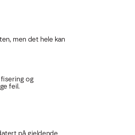
en, men det hele kan
fisering og
e feil.
datert på gjeldende