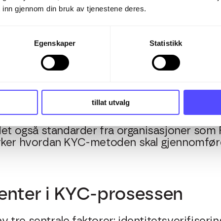
 tilby mer tilpassede tjenester til kundene.
 inn gjennom din bruk av tjenestene deres.
Egenskaper
Statistikk
 reguleringer
loven helt sentral for KYC-prosessen. Loven 
virksomheter om å utføre kundekontroll og 
tillat utvalg
oner til Økokrim.
det også standarder fra organisasjoner som 
rker hvordan KYC-metoden skal gjennomfør
enter i KYC-prosessen