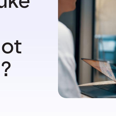
uke
mot
g?