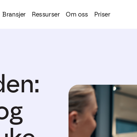
Bransjer
Ressurser
Om oss
Priser
en:
og