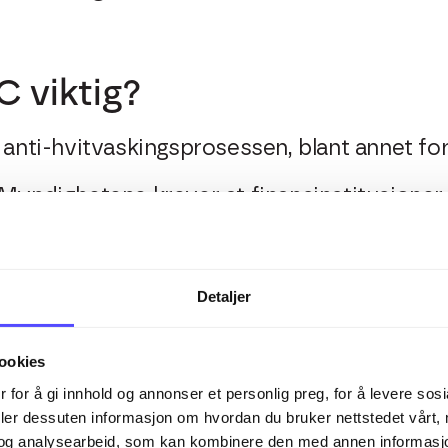
C viktig?
 anti-hvitvaskingsprosessen, blant annet for
 Myndighetene krever at finansinstitusjoner
nomfører KYC-prosedyrer.
k kriminalitet
: Å gjennomføre KYC-metoden
rrorfinansiering og svindel, da du blir ordent
Detaljer
ens omdømme
: Ved å bruke KYC-metoden red
ookies
 at bedriften din ufrivillig assosieres med kr
en til bedriften.
 for å gi innhold og annonser et personlig preg, for å levere sos
deler dessuten informasjon om hvordan du bruker nettstedet vårt,
levelsen
: Gjennom KYC blir du godt kjent 
og analysearbeid, som kan kombinere den med annen informasjon d