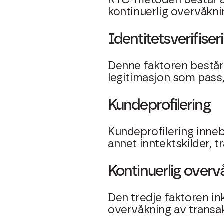
KYC-metoden består av 
kontinuerlig overvåkni
Identitetsverifiser
Denne faktoren består
legitimasjon som pass, 
Kundeprofilering
Kundeprofilering inneb
annet inntektskilder, 
Kontinuerlig overv
Den tredje faktoren i
overvåkning av transaks