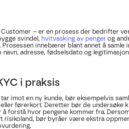
Customer – er en prosess der bedrifter verif
bygge svindel,
hvitvasking av penger
og andr
. Prosessen innebærer blant annet å samle i
navn, adresse, fødselsdato og legitimasjon
YC i praksis
tar imot en ny kunde, bør eksempelvis saml
eller førerkort. Deretter bør de undersøke 
or å forstå hvor pengene kommer fra. Derso
yt risikoland, bør byråer være ekstra oppme
ovurdering.