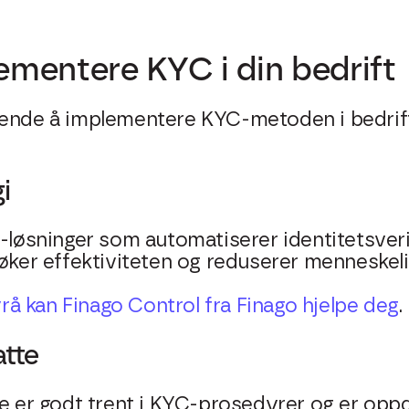
mentere KYC i din bedrift
dende å implementere KYC-metoden i bedrift
i
C-løsninger som automatiserer identitetsveri
øker effektiviteten og reduserer menneskelig
å kan Finago Control fra Finago hjelpe deg
.
atte
te er godt trent i KYC-prosedyrer og er opp