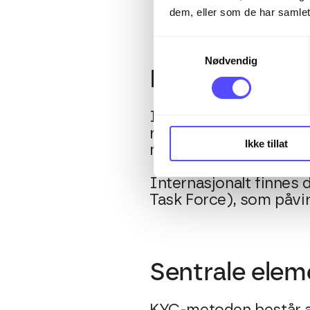
bidrar til at du kan
dem, eller som de har samlet
Samtykkevalg
Nødvendig
Lovgivning og
I Norge er hvitvaskings
rapporteringspliktige 
Ikke tillat
mistenkelige transaksj
Internasjonalt finnes 
Task Force), som påvi
Sentrale elem