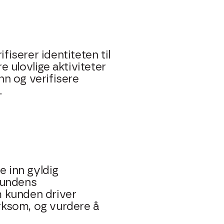
iserer identiteten til
e ulovlige aktiviteter
nn og verifisere
.
e inn gyldig
kundens
m kunden driver
rksom, og vurdere å