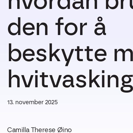
hvordan br
den for å
beskytte 
hvitvaskin
13. november 2025
Camilla Therese Øino