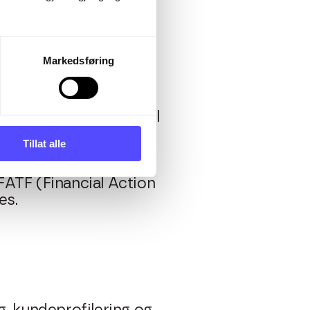
Markedsføring
stiller strenge krav til
rapportere
Tillat alle
FATF (Financial Action
es.