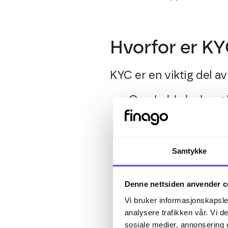
Hvorfor er KY
KYC er en viktig del av
Overholde lovkrav
:
virksomheter gjen
Forebygge økonomis
for hvitvasking, te
Samtykke
kundene dine.
Beskytte bedrift
Denne nettsiden anvender c
sannsynligheten for
som kan skade tillit
Vi bruker informasjonskapsler
analysere trafikken vår. Vi 
Forbedre kundeopp
sosiale medier, annonsering 