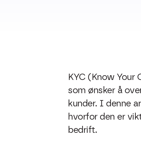
KYC (Know Your Cu
som ønsker å overho
kunder. I denne a
hvorfor den er vik
bedrift.