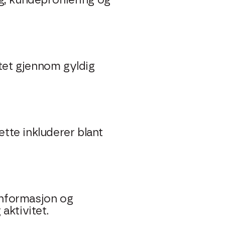
g, kundeprofilering og
tet gjennom gyldig
tte inkluderer blant
informasjon og
aktivitet.