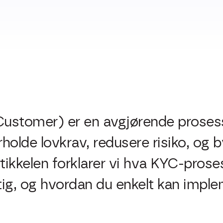
stomer) er en avgjørende prosess 
lde lovkrav, redusere risiko, og bygg
rtikkelen forklarer vi hva KYC-pros
tig, og hvordan du enkelt kan imple