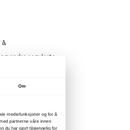
 å.
 og andre regulerte
 reduserer risikoen
lig kjent med
Om
userer du
iminelle aktiviteter
iale mediefunksjoner og for å
 med partnerne våre innen
med kunden, noe som
u har gjort tilgjengelig for