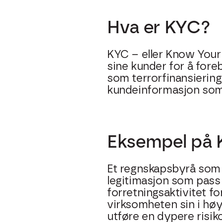
Hva er KYC?
KYC – eller Know Your 
sine kunder for å fore
som terrorfinansiering
kundeinformasjon som 
Eksempel på K
Et regnskapsbyrå som 
legitimasjon som pass 
forretningsaktivitet f
virksomheten sin i hø
utføre en dypere risik