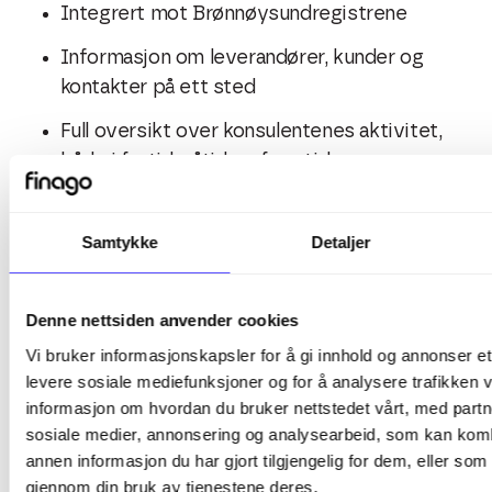
Integrert mot Brønnøysundregistrene
Informasjon om leverandører, kunder og
kontakter på ett sted
Full oversikt over konsulentenes aktivitet,
både i fortid, nåtid og fremtid
Skreddersy rapportert tilpasset dine
behov
Samtykke
Detaljer
Få enkel tilgang fra mobilVed å samle all
informasjon om kunden på ett sted, får du
Denne nettsiden anvender cookies
et unikt CRM-verktøy som gir deg et solid
Vi bruker informasjonskapsler for å gi innhold og annonser et 
grunnlag for å skreddersy kommunikasjon,
levere sosiale mediefunksjoner og for å analysere trafikken v
ta bedre beslutninger, vinne flere salg og
informasjon om hvordan du bruker nettstedet vårt, med partn
oppnå gode mersalg. Med et bredt
sosiale medier, annonsering og analysearbeid, som kan ko
spekter av funksjonaliteter i systemet er
annen informasjon du har gjort tilgjengelig for dem, eller som
det enkelt å lykkes med gode
gjennom din bruk av tjenestene deres.