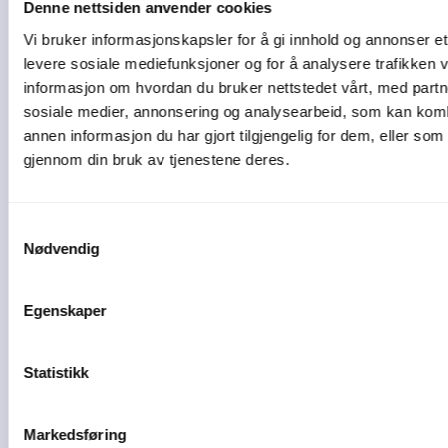
Denne nettsiden anvender cookies
Les videre
Vi bruker informasjonskapsler for å gi innhold og annonser et 
levere sosiale mediefunksjoner og for å analysere trafikken v
informasjon om hvordan du bruker nettstedet vårt, med partn
sosiale medier, annonsering og analysearbeid, som kan ko
annen informasjon du har gjort tilgjengelig for dem, eller som
gjennom din bruk av tjenestene deres.
Samtykkevalg
Nødvendig
Egenskaper
4 min lesetid
Statistikk
Slik får du kontroll på
kapasitet, frister ...
Markedsføring