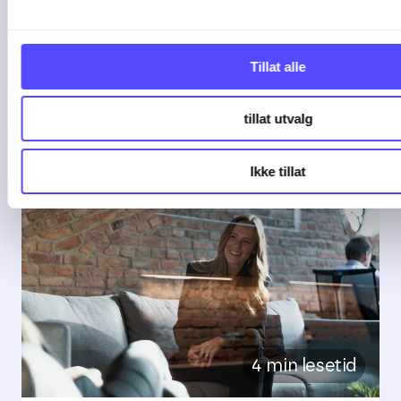
God oppdragsstyring handler om mer
enn å ...
Tillat alle
04-08-26
tillat utvalg
Ikke tillat
4 min lesetid