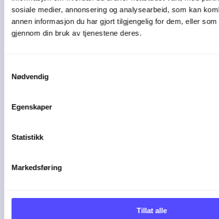
sosiale medier, annonsering og analysearbeid, som kan ko
annen informasjon du har gjort tilgjengelig for dem, eller som
gjennom din bruk av tjenestene deres.
Samtykkevalg
Nødvendig
4 min lesetid
Egenskaper
Slik får du kontroll på
Statistikk
kapasitet, frister ...
Markedsføring
God oppdragsstyring handler om mer
enn å ...
Tillat alle
04-08-26