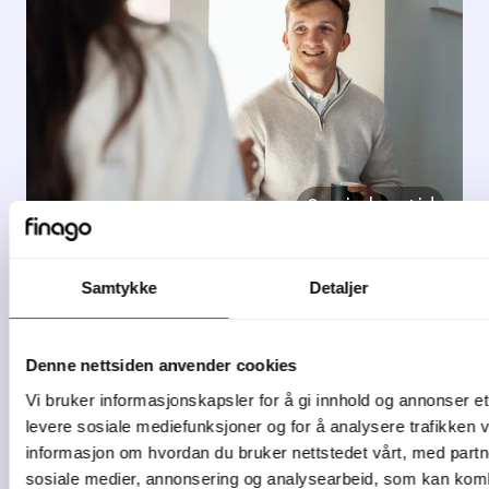
3 min lesetid
Samtykke
Detaljer
Slik får du kontroll på
kapasitet, frister ...
Denne nettsiden anvender cookies
Vi bruker informasjonskapsler for å gi innhold og annonser et 
God oppdragsstyring handler om mer
levere sosiale mediefunksjoner og for å analysere trafikken v
enn å ...
informasjon om hvordan du bruker nettstedet vårt, med partn
sosiale medier, annonsering og analysearbeid, som kan ko
04-08-26