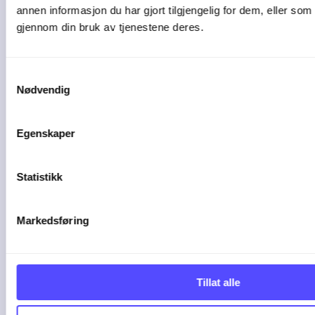
annen informasjon du har gjort tilgjengelig for dem, eller som
gjennom din bruk av tjenestene deres.
Samtykkevalg
Nødvendig
Egenskaper
Statistikk
3 min lesetid
Markedsføring
5 tegn på at bedriften
Tillat alle
bør bytte ...