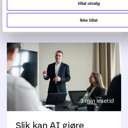
tillat utvalg
De fleste bedrifter starter enkelt. Et ...
04-08-26
Ikke tillat
3 min lesetid
Slik kan AI gjøre